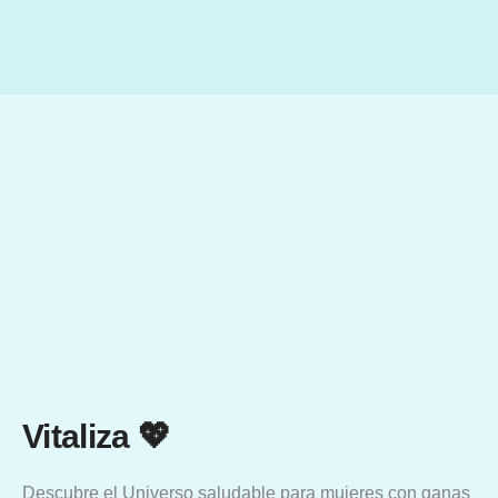
Ir
al
contenido
Vitaliza 💖
Descubre el Universo saludable para mujeres con ganas