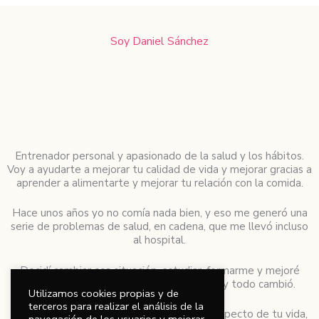
Soy Daniel Sánchez
Entrenador personal y apasionado de la salud y los hábitos.
Voy a ayudarte a mejorar tu calidad de vida y mejorar gracias a
aprender a alimentarte y mejorar tu relación con la comida.
Hace unos años yo no comía nada bien, y eso me generó una
serie de problemas de salud, en cadena, que me llevó incluso
al hospital.
Decidí cambiar esa situación, estudiar, formarme y mejoré
radicalmente cómo comía, lo que comía…y todo cambió.
Utilizamos cookies propias y de
terceros para realizar el análisis de la
Si quieres resultados diferentes en algún aspecto de tu vida,