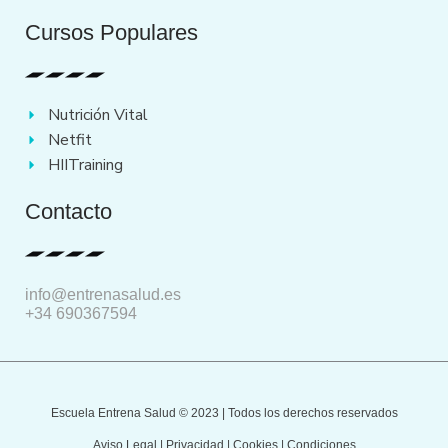
t
b
u
a
e
o
b
g
Cursos Populares
r
o
e
r
k
a
m
Nutrición Vital
Netfit
HIITraining
Contacto
info@entrenasalud.es
+34 690367594
Escuela Entrena Salud © 2023 | Todos los derechos reservados
Aviso Legal
|
Privacidad
|
Cookies
|
Condiciones