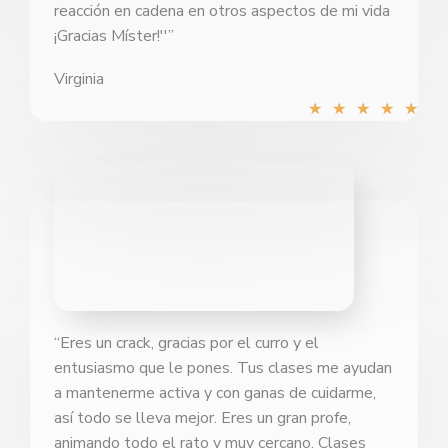
reacción en cadena en otros aspectos de mi vida
¡Gracias Míster!''​”
Virginia
Val
★
★
★
★
★
con
5
de
5
“Eres un crack, gracias por el curro y el
entusiasmo que le pones. Tus clases me ayudan
a mantenerme activa y con ganas de cuidarme,
así todo se lleva mejor. Eres un gran profe,
animando todo el rato y muy cercano. Clases