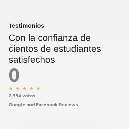
Testimonios
Con la confianza de
cientos de estudiantes
satisfechos
0
Valorado
★
★
★
★
★
2,394 votos
con
5
Google and Facebook Reviews
de
5