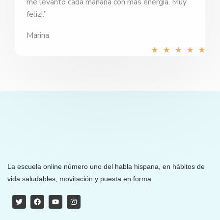
me levanto cada mañana con más energía. Muy
feliz!.”
Marina
Val
★
★
★
★
★
con
5
de
5
La escuela online número uno del habla hispana, en hábitos de
vida saludables, movitación y puesta en forma
T
F
Y
I
w
a
o
n
i
c
u
s
t
e
t
t