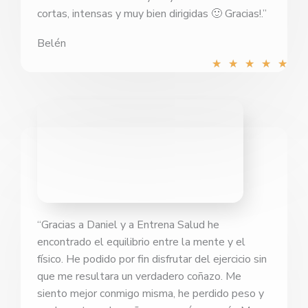
cortas, intensas y muy bien dirigidas 🙂 Gracias!.”
Belén
Val
★
★
★
★
★
con
5
de
5
“Gracias a Daniel y a Entrena Salud he
encontrado el equilibrio entre la mente y el
físico. He podido por fin disfrutar del ejercicio sin
que me resultara un verdadero coñazo. Me
siento mejor conmigo misma, he perdido peso y