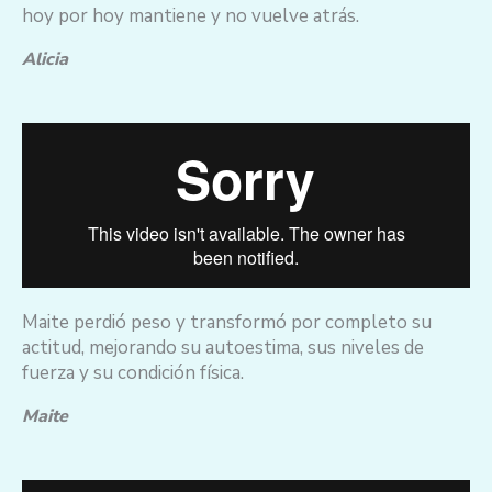
hoy por hoy mantiene y no vuelve atrás.
Alicia
Maite perdió peso y transformó por completo su
actitud, mejorando su autoestima, sus niveles de
fuerza y su condición física.
Maite