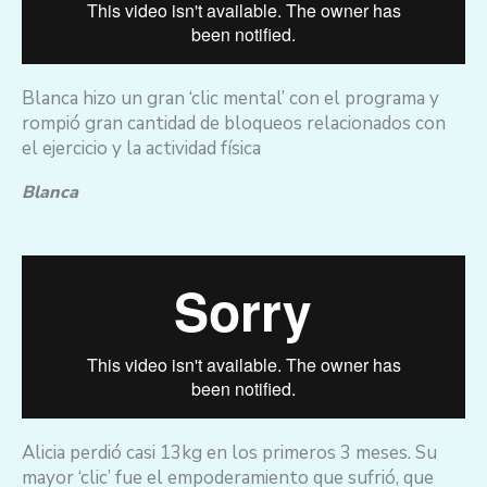
Blanca hizo un gran ‘clic mental’ con el programa y
rompió gran cantidad de bloqueos relacionados con
el ejercicio y la actividad física
Blanca
Alicia perdió casi 13kg en los primeros 3 meses. Su
mayor ‘clic’ fue el empoderamiento que sufrió, que