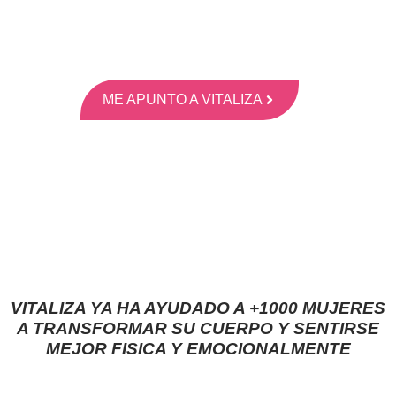
de hacer dieta, con entrenamientos desde casa y
pudiendo disfrutar de tu tiempo libre, trabajo, hijos y
demás placeres de tu vida
ME APUNTO A VITALIZA
VITALIZA YA HA AYUDADO A +1000 MUJERES
A TRANSFORMAR SU CUERPO Y SENTIRSE
MEJOR FISICA Y EMOCIONALMENTE