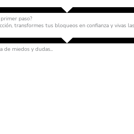
l primer paso?
ión, transformes tus bloqueos en confianza y vivas las
a de miedos y dudas...