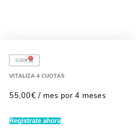
0
Carrito
0,00
€
VITALIZA 4 CUOTAS
55,00
€
/ mes por 4 meses
Regístrate ahora
VITALIZA
4
CUOTAS