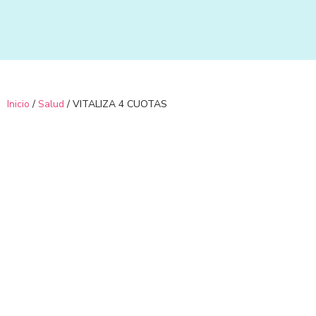
Ir
al
contenido
Inicio
/
Salud
/ VITALIZA 4 CUOTAS