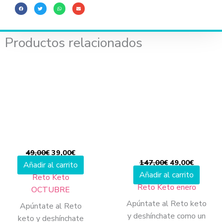
cantidad
Productos relacionados
El
El
El
El
precio
precio
precio
precio
original
actual
original
actual
era:
es:
era:
es:
49,00€.
39,00€.
147,00€.
49,00€.
49,00
€
39,00
€
147,00
€
49,00
€
Añadir al carrito
Añadir al carrito
Reto Keto
Reto Keto enero
OCTUBRE
Apúntate al Reto keto
Apúntate al Reto
y deshínchate como un
keto y deshínchate