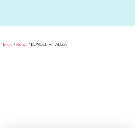
Ir
al
contenido
Inicio
/
Retos
/ BUNDLE VITALIZA