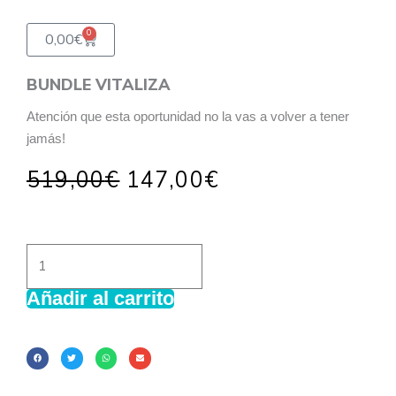
0
Carrito
0,00
€
BUNDLE VITALIZA
Atención que esta oportunidad no la vas a volver a tener
jamás!
El
El
519,00
€
147,00
€
precio
precio
original
actual
era:
es:
BUNDLE
519,00€.
147,00€.
VITALIZA
Añadir al carrito
cantidad