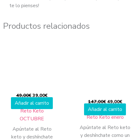
te lo pienses!
Productos relacionados
El
El
El
El
precio
precio
precio
precio
original
actual
original
actual
era:
es:
era:
es:
49,00€.
39,00€.
147,00€.
49,00€.
49,00
€
39,00
€
147,00
€
49,00
€
Añadir al carrito
Añadir al carrito
Reto Keto
Reto Keto enero
OCTUBRE
Apúntate al Reto keto
Apúntate al Reto
y deshínchate como un
keto y deshínchate