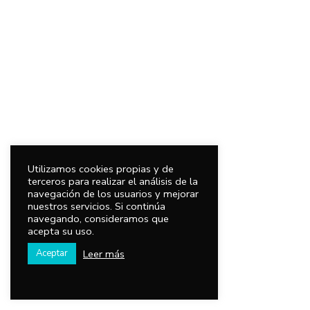
Utilizamos cookies propias y de
terceros para realizar el análisis de la
navegación de los usuarios y mejorar
nuestros servicios. Si continúa
navegando, consideramos que
acepta su uso.
Leer más
Aceptar