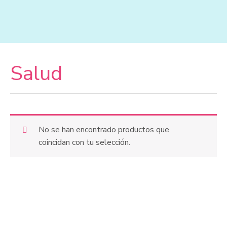
Ir
al
contenido
Salud
No se han encontrado productos que
coincidan con tu selección.