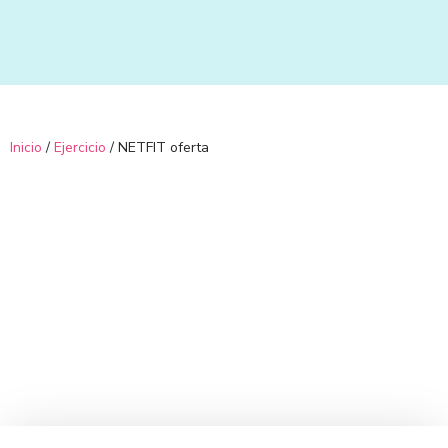
Ir
al
contenido
Inicio
/
Ejercicio
/ NETFIT oferta