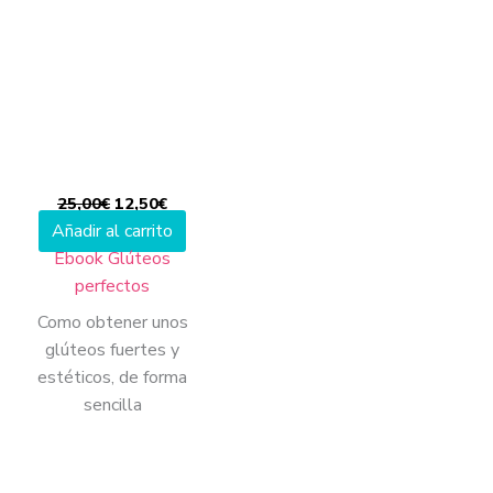
precio
precio
original
actual
era:
es:
25,00€.
12,50€.
25,00
€
12,50
€
Añadir al carrito
Ebook Glúteos
perfectos
Como obtener unos
glúteos fuertes y
estéticos, de forma
sencilla