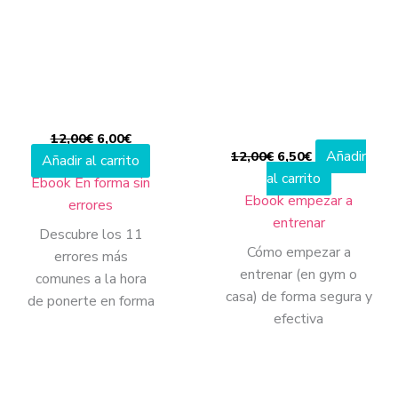
era:
es:
era:
es:
12,00€.
6,00€.
12,00€.
6,50€.
12,00
€
6,00
€
Añadir
12,00
€
6,50
€
Añadir al carrito
al carrito
Ebook En forma sin
Ebook empezar a
errores
entrenar
Descubre los 11
Cómo empezar a
errores más
entrenar (en gym o
comunes a la hora
casa) de forma segura y
de ponerte en forma
efectiva
El
El