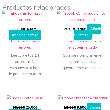
Productos relacionados
El
El
El
El
precio
precio
precio
precio
original
actual
original
actual
era:
es:
era:
es:
Añadir
12,00
€
6,00
€
20,00
€
9,90
€
12,00€.
6,00€.
20,00€.
9,90€.
Añadir al carrito
al carrito
Ebook En forma sin
Ebook Comprando en
errores
el supermercado
Descubre los 11
Guía para comprar en el
errores más
supermercado sin
comunes a la hora
quebraderos de cabeza
de ponerte en forma
El
El
El
El
precio
precio
precio
precio
original
actual
original
actual
Añadir
55,00
€
25,00
€
12,00
€
6,50
€