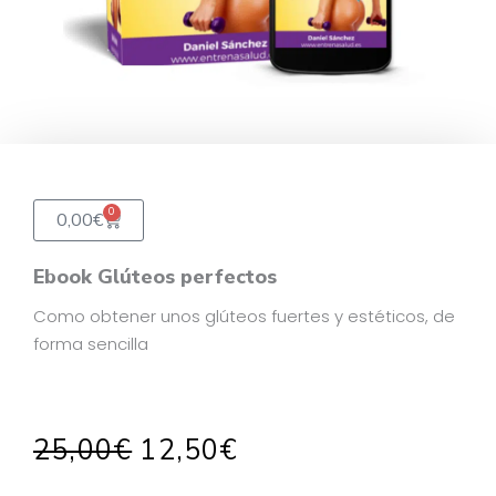
0
Carrito
0,00
€
Ebook Glúteos perfectos
Como obtener unos glúteos fuertes y estéticos, de
forma sencilla
El
El
25,00
€
12,50
€
precio
precio