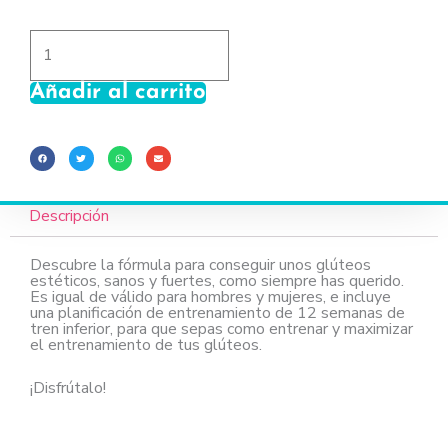
original
actual
era:
es:
Ebook
25,00€.
12,50€.
Glúteos
perfectos
Añadir al carrito
cantidad
Descripción
Descubre la fórmula para conseguir unos glúteos
estéticos, sanos y fuertes, como siempre has querido.
Es igual de válido para hombres y mujeres, e incluye
una planificación de entrenamiento de 12 semanas de
tren inferior, para que sepas como entrenar y maximizar
el entrenamiento de tus glúteos.
¡Disfrútalo!