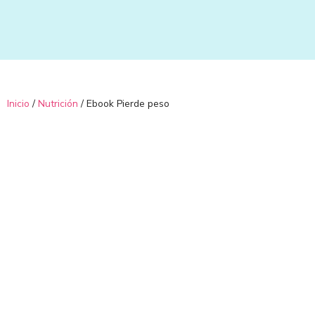
Ir
al
contenido
Inicio
/
Nutrición
/ Ebook Pierde peso