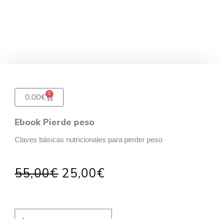
0
Carrito
0,00
€
Ebook Pierde peso
Claves básicas nutricionales para perder peso
El
El
55,00
€
25,00
€
precio
precio
original
actual
era:
es:
Ebook