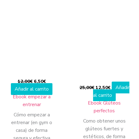
El
El
El
El
precio
precio
precio
precio
original
actual
original
actual
era:
es:
era:
es:
12,00€.
6,50€.
25,00€.
12,50€.
12,00
€
6,50
€
Añadir
25,00
€
12,50
€
Añadir al carrito
al carrito
Ebook empezar a
Ebook Glúteos
entrenar
perfectos
Cómo empezar a
Como obtener unos
entrenar (en gym o
glúteos fuertes y
casa) de forma
estéticos, de forma
segura y efectiva