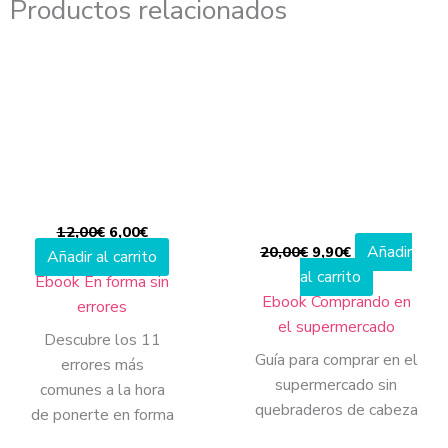
Productos relacionados
El
El
El
El
precio
precio
precio
precio
original
actual
original
actual
era:
es:
era:
es:
12,00€.
6,00€.
20,00€.
9,90€.
12,00
€
6,00
€
Añadir
20,00
€
9,90
€
Añadir al carrito
al carrito
Ebook En forma sin
Ebook Comprando en
errores
el supermercado
Descubre los 11
Guía para comprar en el
errores más
supermercado sin
comunes a la hora
quebraderos de cabeza
de ponerte en forma