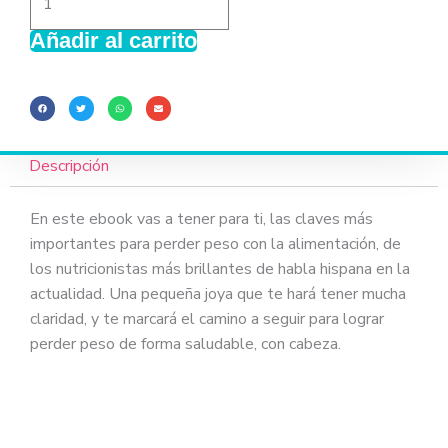
55,00€.
25,00€.
Pierde
Añadir al carrito
peso
cantidad
Descripción
En este ebook vas a tener para ti, las claves más
importantes para perder peso con la alimentación, de
los nutricionistas más brillantes de habla hispana en la
actualidad. Una pequeña joya que te hará tener mucha
claridad, y te marcará el camino a seguir para lograr
perder peso de forma saludable, con cabeza.