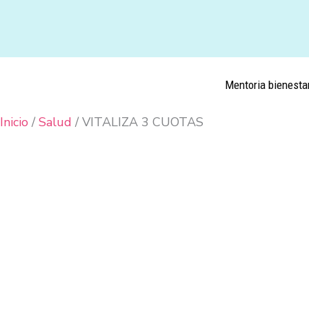
Ir
VITALIZA
al
3
contenido
CUOTAS
cantidad
Mentoria bienesta
Inicio
/
Salud
/ VITALIZA 3 CUOTAS