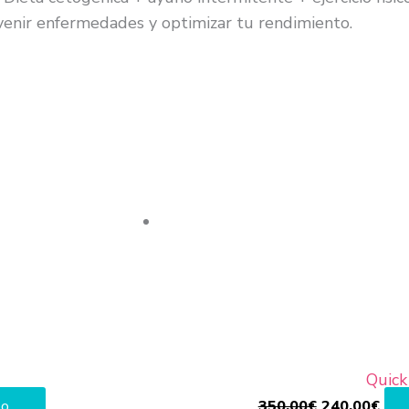
enir enfermedades y optimizar tu rendimiento.
El
El
precio
prec
original
actu
era:
es:
350,00€.
240
Quick
to
350,00
€
240,00
€