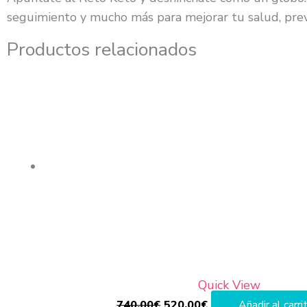
seguimiento y mucho más para mejorar tu salud, prev
Productos relacionados
El
El
precio
precio
original
actual
era:
es:
740,00€.
520,00€.
Quick View
740,00
€
520,00
€
Añadir al carri