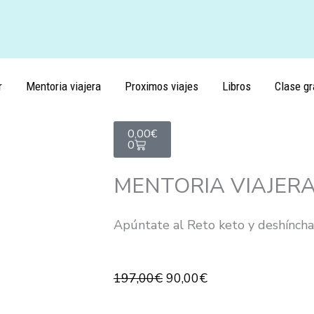
r
Mentoria viajera
Proximos viajes
Libros
Clase gr
Carrito
0,00
€
0
MENTORIA VIAJER
Apúntate al Reto keto y deshínch
El
El
197,00
€
90,00
€
precio
precio