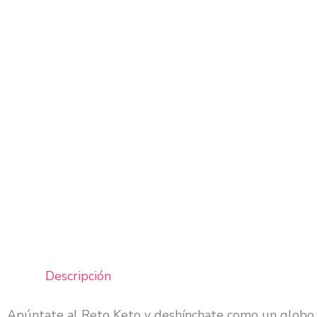
Descripción
Apúntate al Reto Keto y deshínchate como un globo. D