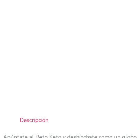
Descripción
Apúntate al Reto Keto y deshínchate como un globo. D