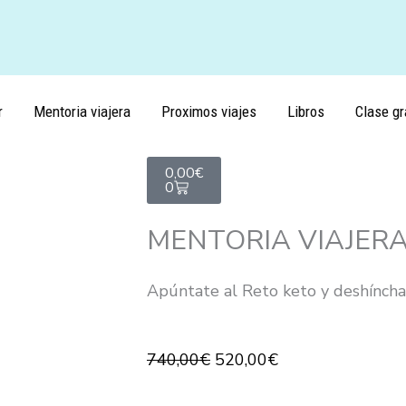
r
Mentoria viajera
Proximos viajes
Libros
Clase gr
Carrito
0,00
€
0
MENTORIA VIAJER
Apúntate al Reto keto y deshínch
El
El
740,00
€
520,00
€
precio
precio