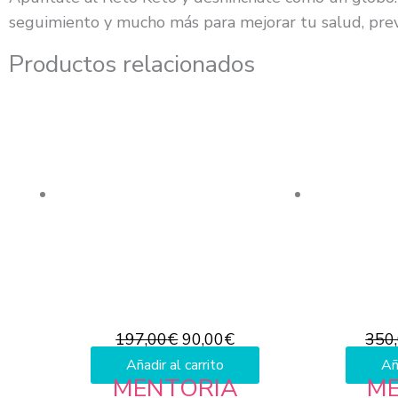
seguimiento y mucho más para mejorar tu salud, prev
Productos relacionados
El
El
precio
precio
original
actual
era:
es:
197,00€.
90,00€.
197,00
€
90,00
€
350
Añadir al carrito
Añ
MENTORIA
M