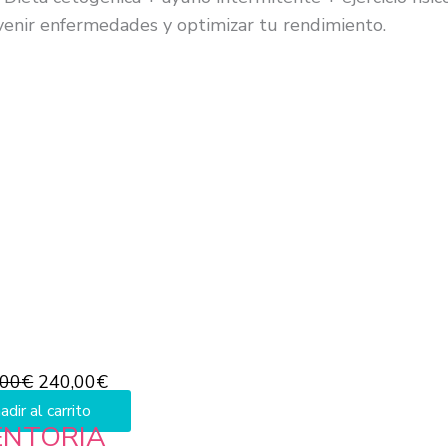
enir enfermedades y optimizar tu rendimiento.
El
El
precio
precio
original
actual
era:
es:
350,00€.
240,00€.
,00
€
240,00
€
adir al carrito
ENTORIA