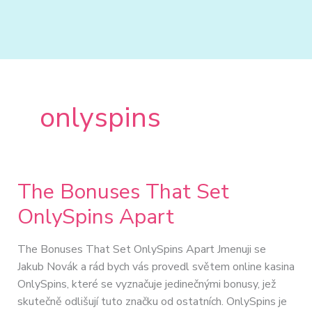
Ir
al
contenido
onlyspins
The Bonuses That Set
The
Bonuses
OnlySpins Apart
That
Set
The Bonuses That Set OnlySpins Apart Jmenuji se
OnlySpins
Jakub Novák a rád bych vás provedl světem online kasina
Apart
OnlySpins, které se vyznačuje jedinečnými bonusy, jež
skutečně odlišují tuto značku od ostatních. OnlySpins je