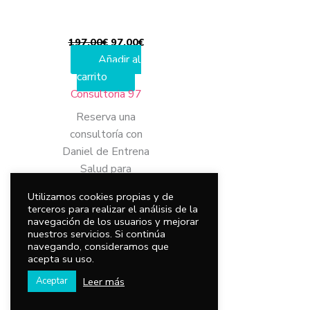
197,00
€
97,00
€
Añadir al
carrito
Consultoria 97
Reserva una
consultoría con
Daniel de Entrena
Salud para
acelerar
Utilizamos cookies propias y de
resultados
terceros para realizar el análisis de la
rompiendo
navegación de los usuarios y mejorar
nuestros servicios. Si continúa
bloqueos
navegando, consideramos que
acepta su uso.
Leer más
Aceptar