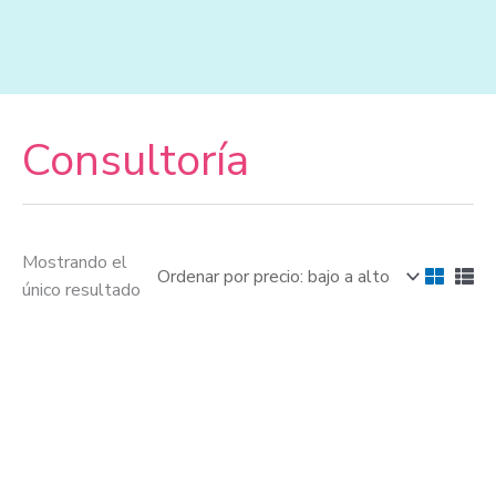
Ir
al
contenido
Consultoría
Mostrando el
único resultado
El
El
precio
precio
original
actual
era:
es:
197,00€.
97,00€.