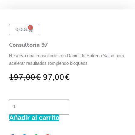
0
Carrito
0,00
€
Consultoria 97
Reserva una consultoría con Daniel de Entrena Salud para
acelerar resultados rompiendo bloqueos
El
El
197,00
€
97,00
€
precio
precio
original
actual
era:
es:
Consultoria
197,00€.
97,00€.
97
Añadir al carrito
cantidad