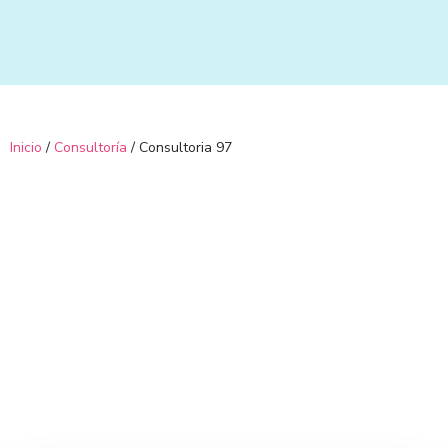
Ir
al
contenido
Inicio
/
Consultoría
/ Consultoria 97