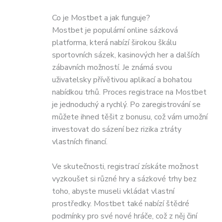
Co je Mostbet a jak funguje?
Mostbet je populární online sázková
platforma, která nabízí širokou škálu
sportovních sázek, kasinových her a dalších
zábavních možností. Je známá svou
uživatelsky přívětivou aplikací a bohatou
nabídkou trhů. Proces registrace na Mostbet
je jednoduchý a rychlý. Po zaregistrování se
můžete ihned těšit z bonusu, což vám umožní
investovat do sázení bez rizika ztráty
vlastních financí.
Ve skutečnosti, registrací získáte možnost
vyzkoušet si různé hry a sázkové trhy bez
toho, abyste museli vkládat vlastní
prostředky. Mostbet také nabízí štědré
podmínky pro své nové hráče, což z něj činí