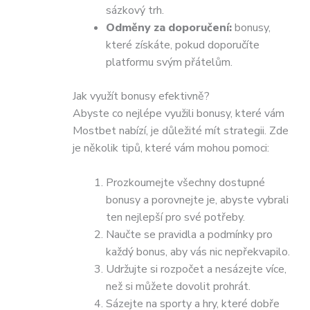
sázkový trh.
Odměny za doporučení:
bonusy,
které získáte, pokud doporučíte
platformu svým přátelům.
Jak využít bonusy efektivně?
Abyste co nejlépe využili bonusy, které vám
Mostbet nabízí, je důležité mít strategii. Zde
je několik tipů, které vám mohou pomoci:
Prozkoumejte všechny dostupné
bonusy a porovnejte je, abyste vybrali
ten nejlepší pro své potřeby.
Naučte se pravidla a podmínky pro
každý bonus, aby vás nic nepřekvapilo.
Udržujte si rozpočet a nesázejte více,
než si můžete dovolit prohrát.
Sázejte na sporty a hry, které dobře