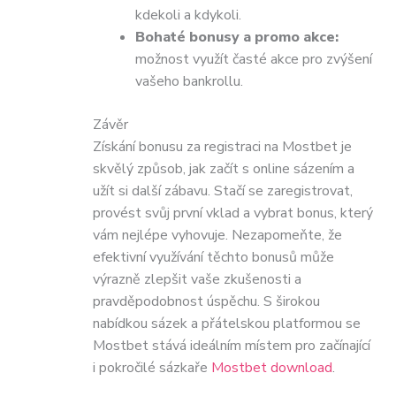
kdekoli a kdykoli.
Bohaté bonusy a promo akce:
možnost využít časté akce pro zvýšení
vašeho bankrollu.
Závěr
Získání bonusu za registraci na Mostbet je
skvělý způsob, jak začít s online sázením a
užít si další zábavu. Stačí se zaregistrovat,
provést svůj první vklad a vybrat bonus, který
vám nejlépe vyhovuje. Nezapomeňte, že
efektivní využívání těchto bonusů může
výrazně zlepšit vaše zkušenosti a
pravděpodobnost úspěchu. S širokou
nabídkou sázek a přátelskou platformou se
Mostbet stává ideálním místem pro začínající
i pokročilé sázkaře
Mostbet download
.