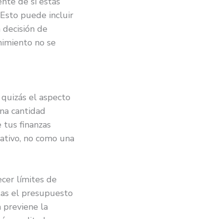
ente de si estás
 Esto puede incluir
 decisión de
nimiento no se
 quizás el aspecto
una cantidad
 tus finanzas
ativo, no como una
cer límites de
otas el presupuesto
a previene la