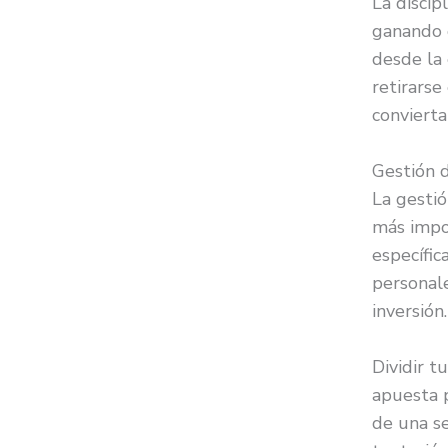
La discip
ganando o
desde la 
retirars
convierta
Gestión d
La gestió
más impo
específic
personal
inversión.
Dividir t
apuesta p
de una se