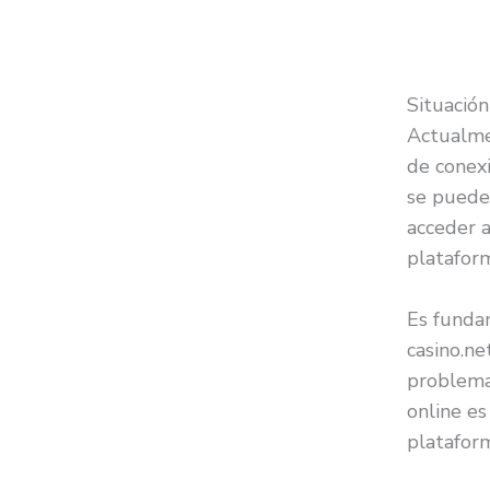
Situació
Actualmen
de conexi
se puede 
acceder a
platafor
Es funda
casino.ne
problema 
online es
plataform