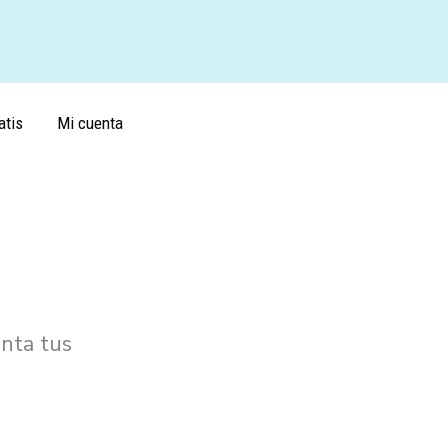
atis
Mi cuenta
enta tus