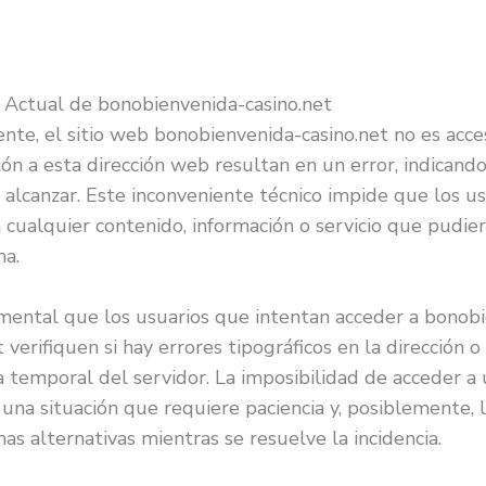
n Actual de bonobienvenida-casino.net
te, el sitio web bonobienvenida-casino.net no es acces
ón a esta dirección web resultan en un error, indicand
alcanzar. Este inconveniente técnico impide que los u
 cualquier contenido, información o servicio que pudier
ma.
mental que los usuarios que intentan acceder a bonob
t verifiquen si hay errores tipográficos en la dirección o
temporal del servidor. La imposibilidad de acceder a u
 una situación que requiere paciencia y, posiblemente,
as alternativas mientras se resuelve la incidencia.