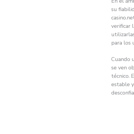
En el ámb
su fiabil
casino.ne
verificar
utilizarl
para los 
Cuando un
se ven ob
técnico. 
estable y
desconfia