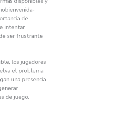
ormas disponibles y
bonobienvenida-
ortancia de
de intentar
ede ser frustrante
ble, los jugadores
uelva el problema
ngan una presencia
 generar
es de juego.