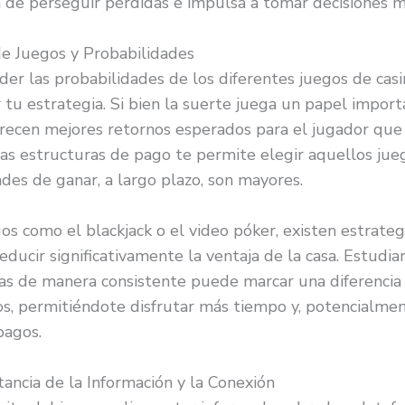
n de perseguir pérdidas e impulsa a tomar decisiones 
de Juegos y Probabilidades
er las probabilidades de los diferentes juegos de cas
 tu estrategia. Si bien la suerte juega un papel impor
recen mejores retornos esperados para el jugador que 
las estructuras de pago te permite elegir aquellos ju
ades de ganar, a largo plazo, son mayores.
os como el blackjack o el video póker, existen estrateg
ducir significativamente la ventaja de la casa. Estudia
las de manera consistente puede marcar una diferencia
os, permitiéndote disfrutar más tiempo y, potencialme
pagos.
ancia de la Información y la Conexión