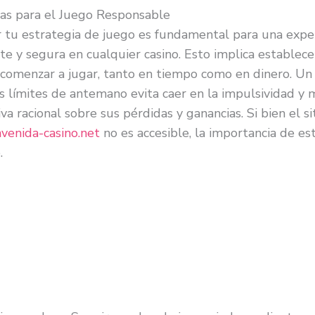
ias para el Juego Responsable
r tu estrategia de juego es fundamental para una expe
nte y segura en cualquier casino. Esto implica establece
 comenzar a jugar, tanto en tiempo como en dinero. Un
s límites de antemano evita caer en la impulsividad y
va racional sobre sus pérdidas y ganancias. Si bien el si
venida-casino.net
no es accesible, la importancia de es
.