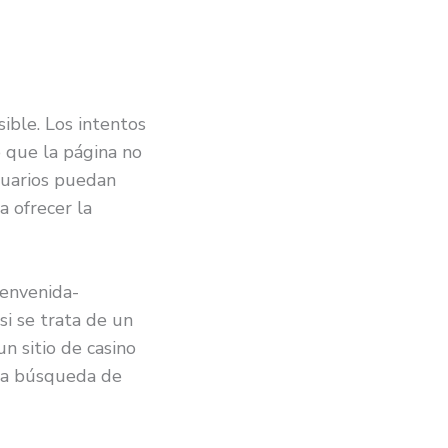
ible. Los intentos
o que la página no
suarios puedan
a ofrecer la
ienvenida-
 si se trata de un
n sitio de casino
 la búsqueda de