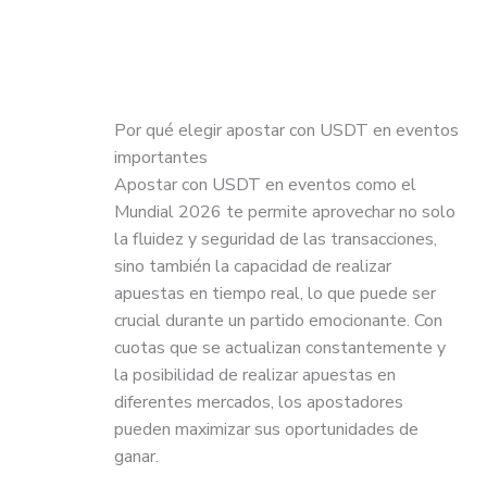
Por qué elegir apostar con USDT en eventos
importantes
Apostar con USDT en eventos como el
Mundial 2026 te permite aprovechar no solo
la fluidez y seguridad de las transacciones,
sino también la capacidad de realizar
apuestas en tiempo real, lo que puede ser
crucial durante un partido emocionante. Con
cuotas que se actualizan constantemente y
la posibilidad de realizar apuestas en
diferentes mercados, los apostadores
pueden maximizar sus oportunidades de
ganar.