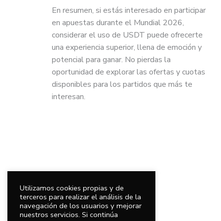
En resumen, si estás interesado en participar
en apuestas durante el Mundial 2026,
considerar el uso de USDT puede ofrecerte
una experiencia superior, llena de emoción y
potencial para ganar. No pierdas la
oportunidad de explorar las ofertas y cuotas
disponibles para los partidos que más te
interesan.
Utilizamos cookies propias y de
terceros para realizar el análisis de la
navegación de los usuarios y mejorar
nuestros servicios. Si continúa