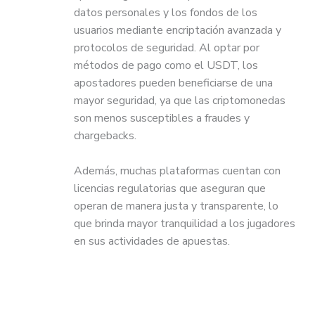
datos personales y los fondos de los
usuarios mediante encriptación avanzada y
protocolos de seguridad. Al optar por
métodos de pago como el USDT, los
apostadores pueden beneficiarse de una
mayor seguridad, ya que las criptomonedas
son menos susceptibles a fraudes y
chargebacks.
Además, muchas plataformas cuentan con
licencias regulatorias que aseguran que
operan de manera justa y transparente, lo
que brinda mayor tranquilidad a los jugadores
en sus actividades de apuestas.