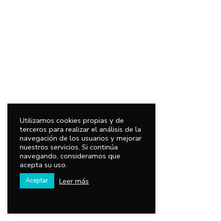
Utilizamos cookies propias y de
terceros para realizar el análisis de la
navegación de los usuarios y mejorar
nuestros servicios. Si continúa
navegando, consideramos que
acepta su uso.
Leer más
Aceptar