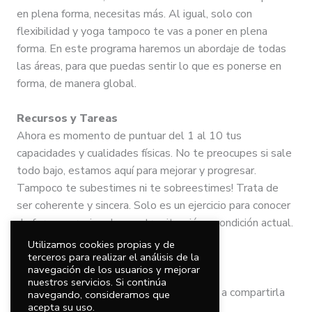
en plena forma, necesitas más. Al igual, solo con
flexibilidad y yoga tampoco te vas a poner en plena
forma. En este programa haremos un abordaje de todas
las áreas, para que puedas sentir lo que es ponerse en
forma, de manera global.
Recursos y Tareas
Ahora es momento de puntuar del 1 al 10 tus
capacidades y cualidades físicas. No te preocupes si sale
todo bajo, estamos aquí para mejorar y progresar.
Tampoco te subestimes ni te sobreestimes! Trata de
ser coherente y sincera. Solo es un ejercicio para conocer
de forma aproximada nuestra situación y condición actual.
Utilizamos cookies propias y de
➡ Mi condición física
terceros para realizar el análisis de la
navegación de los usuarios y mejorar
nuestros servicios. Si continúa
Una vez tengas tu rueda lista, ¿te animas a compartirla
navegando, consideramos que
acepta su uso.
con nosotros? 🙂