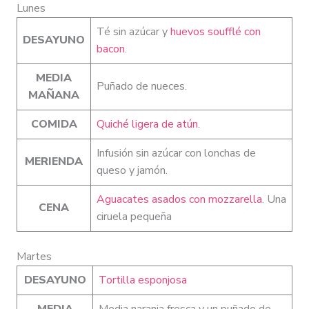
Lunes
Té sin azúcar y
huevos soufflé con
DESAYUNO
bacon
.
MEDIA
Puñado de nueces.
MAÑANA
COMIDA
Quiché ligera de atún
.
Infusión sin azúcar con lonchas de
MERIENDA
queso y jamón.
Aguacates asados con mozzarella
. Una
CENA
ciruela pequeña
Martes
DESAYUNO
Tortilla esponjosa
MEDIA
Media naranja fresca y un puñado de