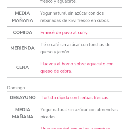
fresco y aguacate.
MEDIA
Yogur natural sin azúcar con dos
MAÑANA
rebanadas de kiwi fresco en cubos.
COMIDA
Emincé de pavo al curry
.
Té o café sin azúcar con lonchas de
MERIENDA
queso y jamón.
Huevos al horno sobre aguacate con
CENA
queso de cabra
.
Domingo
DESAYUNO
Tortilla rápida con hierbas frescas
.
MEDIA
Yogur natural sin azúcar con almendras
MAÑANA
picadas.
Huevos poché con gulas y gambas
.