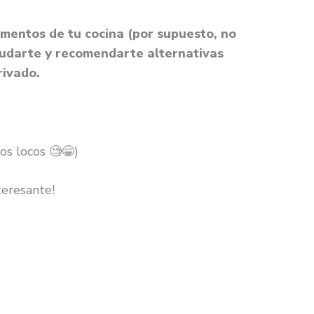
imentos de tu cocina (por supuesto, no
yudarte y recomendarte alternativas
rivado.
os locos 🧐😁)
teresante!