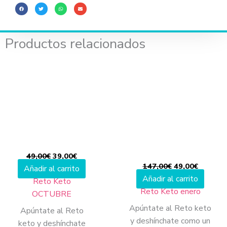
CUOTAS
cantidad
Productos relacionados
El
El
El
El
precio
precio
precio
precio
original
actual
original
actual
era:
es:
era:
es:
49,00€.
39,00€.
147,00€.
49,00€.
49,00
€
39,00
€
147,00
€
49,00
€
Añadir al carrito
Añadir al carrito
Reto Keto
Reto Keto enero
OCTUBRE
Apúntate al Reto keto
Apúntate al Reto
y deshínchate como un
keto y deshínchate