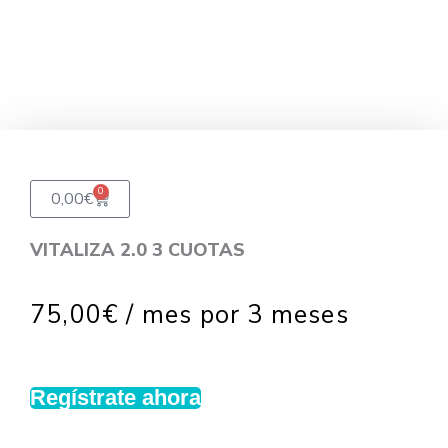
0
Carrito
0,00
€
VITALIZA 2.0 3 CUOTAS
75,00
€
/ mes por 3 meses
Regístrate ahora
VITALIZA
2.0
3