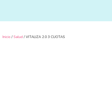
Ir
al
contenido
Inicio
/
Salud
/ VITALIZA 2.0 3 CUOTAS