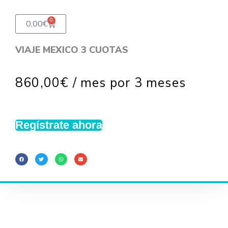
0
Carrito
0,00
€
VIAJE MEXICO 3 CUOTAS
860,00
€
/ mes por 3 meses
Regístrate ahora
VIAJE
MEXICO
3
CUOTAS
cantidad