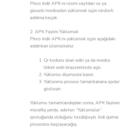
Pinco Indir APK-nı rəsmi saytdan və ya
güvənli mənbədən yükləmək üçün növbəti
addıma keçək.
2. APK Faylını Yükləmək
Pinco Indir APK-nı yükləmək üçün aşağıdakı
addımları izləməlisiniz:
Qr kodunu skan edin ya da mənbə
linkini web brauzerinizdə açın.
Yükləmə düyməsini basın.
Yüklənmə prosesi tamamlanana qədər
gözləyin.
Yükləmə tamamlandıqdan sonra, APK faylının
müvafiq yerdə, adətən “Yükləmələr”
qovluğunda olduğunu təsdiqləyin. İndi qurma
prosesinə başlayacağıq.