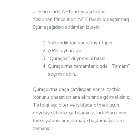
3. Pinco Indir APK-nı Quraşdırmaq
Yüklənən Pinco Indir APK faylını quraşdırmaq
üçün aşağıdakı addımları izləyin:
Yükləndikdən sonra faylı tapın.
APK faylını açın.
“Quraşdır” düyməsini basın.
Quraşdırma tamamlandıqda, “Tamam”
seçimini edin.
Quraşdırma başa çatdıqdan sonra, tətbiq
ikonunu cihazınızın ana ekranında görməlisiniz.
Tətbiqi aça bilər və istifadə etmək üçün
qeydiyyatdan keçə bilərsiniz. İndi Pinco-nun
funksiyalarını araşdırmağa başlamağın tam
zamanıdır.