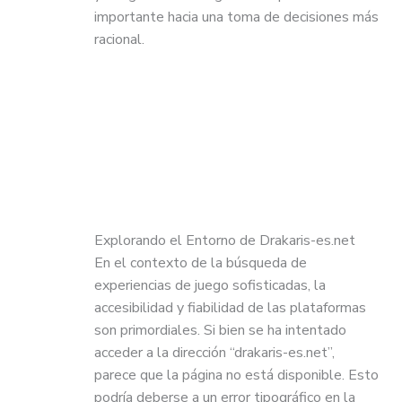
importante hacia una toma de decisiones más
racional.
Explorando el Entorno de Drakaris-es.net
En el contexto de la búsqueda de
experiencias de juego sofisticadas, la
accesibilidad y fiabilidad de las plataformas
son primordiales. Si bien se ha intentado
acceder a la dirección “drakaris-es.net”,
parece que la página no está disponible. Esto
podría deberse a un error tipográfico en la