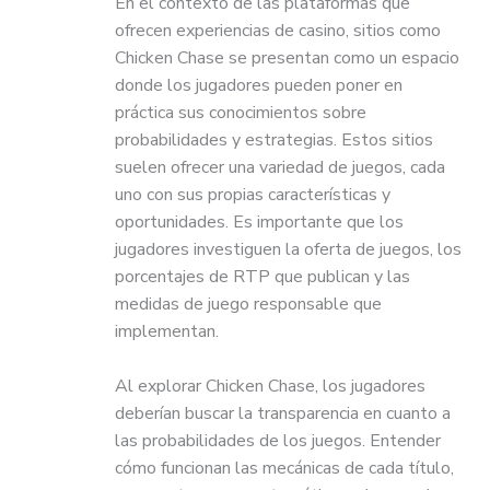
En el contexto de las plataformas que
ofrecen experiencias de casino, sitios como
Chicken Chase se presentan como un espacio
donde los jugadores pueden poner en
práctica sus conocimientos sobre
probabilidades y estrategias. Estos sitios
suelen ofrecer una variedad de juegos, cada
uno con sus propias características y
oportunidades. Es importante que los
jugadores investiguen la oferta de juegos, los
porcentajes de RTP que publican y las
medidas de juego responsable que
implementan.
Al explorar Chicken Chase, los jugadores
deberían buscar la transparencia en cuanto a
las probabilidades de los juegos. Entender
cómo funcionan las mecánicas de cada título,