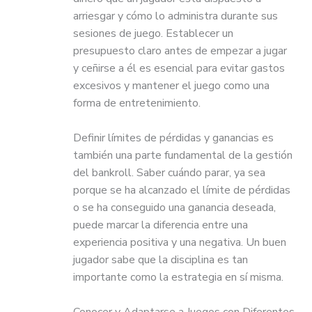
arriesgar y cómo lo administra durante sus
sesiones de juego. Establecer un
presupuesto claro antes de empezar a jugar
y ceñirse a él es esencial para evitar gastos
excesivos y mantener el juego como una
forma de entretenimiento.
Definir límites de pérdidas y ganancias es
también una parte fundamental de la gestión
del bankroll. Saber cuándo parar, ya sea
porque se ha alcanzado el límite de pérdidas
o se ha conseguido una ganancia deseada,
puede marcar la diferencia entre una
experiencia positiva y una negativa. Un buen
jugador sabe que la disciplina es tan
importante como la estrategia en sí misma.
Conocer y Adaptarse a Juegos con Diferentes