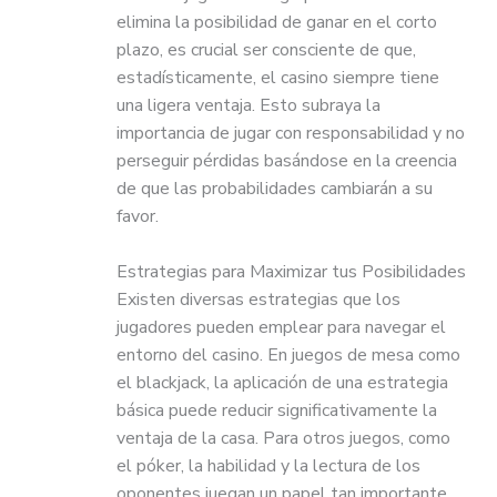
elimina la posibilidad de ganar en el corto
plazo, es crucial ser consciente de que,
estadísticamente, el casino siempre tiene
una ligera ventaja. Esto subraya la
importancia de jugar con responsabilidad y no
perseguir pérdidas basándose en la creencia
de que las probabilidades cambiarán a su
favor.
Estrategias para Maximizar tus Posibilidades
Existen diversas estrategias que los
jugadores pueden emplear para navegar el
entorno del casino. En juegos de mesa como
el blackjack, la aplicación de una estrategia
básica puede reducir significativamente la
ventaja de la casa. Para otros juegos, como
el póker, la habilidad y la lectura de los
oponentes juegan un papel tan importante