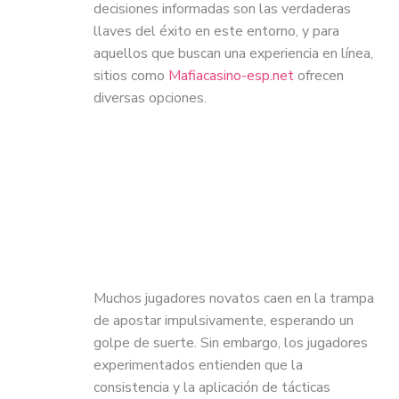
decisiones informadas son las verdaderas
llaves del éxito en este entorno, y para
aquellos que buscan una experiencia en línea,
sitios como
Mafiacasino-esp.net
ofrecen
diversas opciones.
Muchos jugadores novatos caen en la trampa
de apostar impulsivamente, esperando un
golpe de suerte. Sin embargo, los jugadores
experimentados entienden que la
consistencia y la aplicación de tácticas