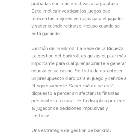
probadas son más efectivas a largo plazo.
Esto implica investigar los juegos que
ofrecen las mejores ventajas para el jugador
y saber cuándo retirarse, incluso cuando se
está ganando.
Gestión del Bankroll: La Base de la Riqueza
La gestión del bankroll es quizás el pilar más
importante para cualquier aspirante a generar
riqueza en un casino. Se trata de establecer
un presupuesto claro para el juego y ceñirse a
él rigurosamente. Saber cuánto se está
dispuesto a perder sin afectar las finanzas
personales es crucial. Esta disciplina protege
al jugador de decisiones impulsivas y
costosas.
Una estrategia de gestión de bankroll