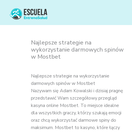
Ir
al
contenido
Najlepsze strategie na
wykorzystanie darmowych spinów
w Mostbet
Najlepsze strategie na wykorzystanie
darmowych spinów w Mostbet
Nazywam się Adam Kowalski i dzisiaj pragnę
przedstawić Wam szczegółowy przegląd
kasyna online Mostbet. To miejsce idealne
dla wszystkich graczy, którzy szukają emocji
oraz chcą wykorzystać darmowe spiny do
maksimum. Mostbet to kasyno, które łączy