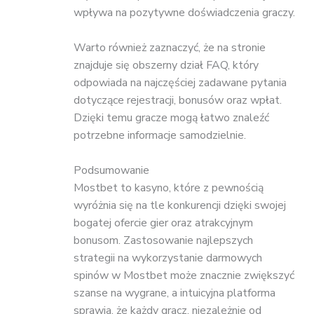
wpływa na pozytywne doświadczenia graczy.
Warto również zaznaczyć, że na stronie
znajduje się obszerny dział FAQ, który
odpowiada na najczęściej zadawane pytania
dotyczące rejestracji, bonusów oraz wpłat.
Dzięki temu gracze mogą łatwo znaleźć
potrzebne informacje samodzielnie.
Podsumowanie
Mostbet to kasyno, które z pewnością
wyróżnia się na tle konkurencji dzięki swojej
bogatej ofercie gier oraz atrakcyjnym
bonusom. Zastosowanie najlepszych
strategii na wykorzystanie darmowych
spinów w Mostbet może znacznie zwiększyć
szanse na wygrane, a intuicyjna platforma
sprawia, że każdy gracz, niezależnie od