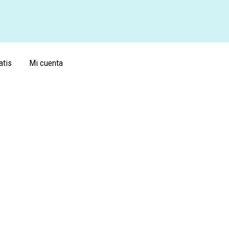
atis
Mi cuenta