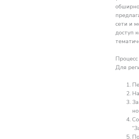
обширной
предлаг
сети и 
доступ 
тематич
Процесс 
Для рег
Пе
На
За
но
Со
“З
По