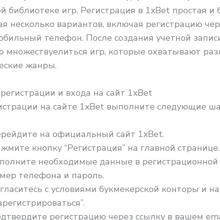
 библиотеке игр. Регистрация в 1xBet простая и 
ая несколько вариантов, включая регистрацию че
мобильный телефон. После создания учетной запис
ко множествуелиться игр, которые охватывают ра
еские жанры.
регистрации и входа на сайт 1xBet
истрации на сайте 1xBet выполните следующие ша
рейдите на официальный сайт 1xBet.
жмите кнопку “Регистрация” на главной странице.
полните необходимые данные в регистрационной
мер телефона и пароль.
гласитесь с условиями букмекерской конторы и н
арегистрироваться”.
дтвердите регистрацию через ссылку в вашем ema