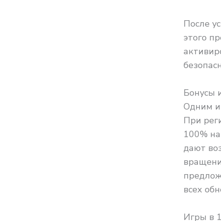
После у
этого пр
активир
безопас
Бонусы 
Одним и
При рег
100% на
дают во
вращени
предлож
всех об
Игры в 