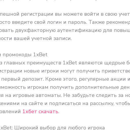
спешной регистрации вы можете войти в свою учет
осто введите свой логин и пароль. Также рекомен
овать двухфакторную аутентификацию для повы
ности вашей учетной записи.
и промокоды 1xBet
з главных преимуществ 1xBet являются щедрые бо
истрации новые игроки могут получить приветств
 первый депозит. Кроме этого, регулярные акции
зможность игрокам получить дополнительные ден
я на игровые автоматы. Не забудьте следить за 
ениями на сайте и подписаться на рассылку, чтобы
новлений
1хбет скачать
.
1xBet: Широкий выбор для любого игрока