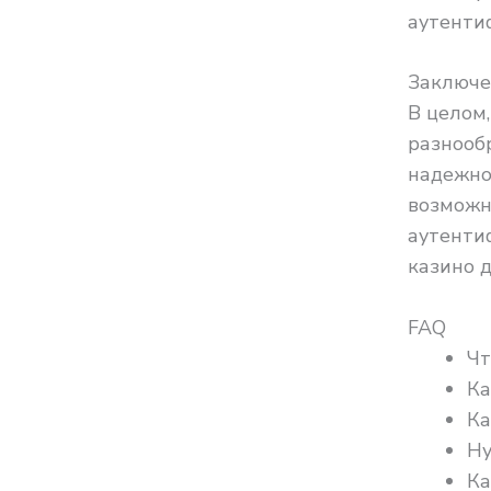
аутенти
Заключе
В целом,
разнооб
надежно
возможн
аутенти
казино д
FAQ
Чт
Ка
Ка
Ну
Ка