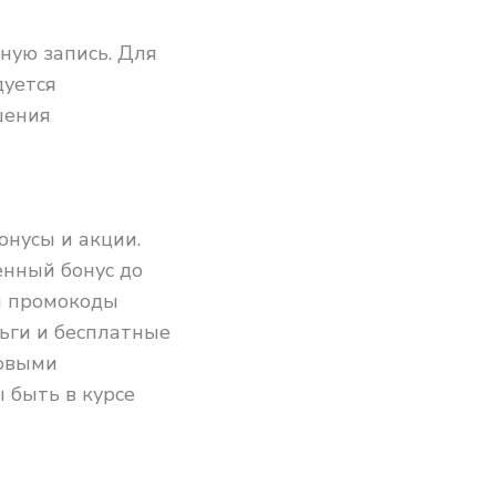
ную запись. Для
дуется
шения
нусы и акции.
енный бонус до
 и промокоды
ьги и бесплатные
новыми
 быть в курсе