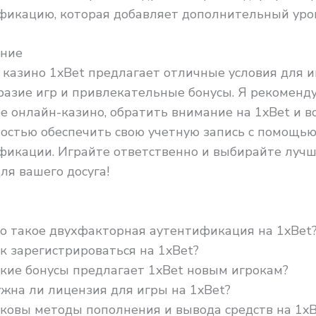
фикацию, которая добавляет дополнительный уро
ние
 казино 1xBet предлагает отличные условия для и
разие игр и привлекательные бонусы. Я рекоменду
е онлайн-казино, обратить внимание на 1xBet и в
остью обеспечить свою учетную запись с помощь
фикации. Играйте ответственно и выбирайте лучш
ля вашего досуга!
о такое двухфакторная аутентификация на 1xBet
к зарегистрироваться на 1xBet?
кие бонусы предлагает 1xBet новым игрокам?
жна ли лицензия для игры на 1xBet?
ковы методы пополнения и вывода средств на 1xB