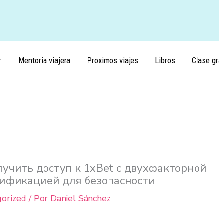
r
Mentoria viajera
Proximos viajes
Libros
Clase gr
лучить доступ к 1xBet с двухфакторной
ификацией для безопасности
orized
/ Por
Daniel Sánchez