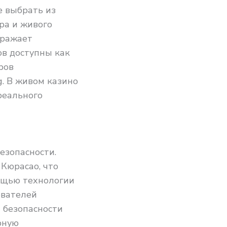
е выбрать из
ра и живого
бражает
ов доступны как
ров
g. В живом казино
реального
езопасности.
Кюрасао, что
мощью технологии
ователей
 безопасности
рную