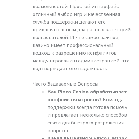
возможностей. Простой интерфейс,
отличный выбор игр и качественная
служба поддержки делают его
привлекательным для разных категорий
пользователей. И, что самое важное,
казино имеет профессиональный
подход к разрешению конфликтов
между игроками и администрацией, что
подтверждает его надежность.
Часто Задаваемые Вопросы
Как Pinco Casino обрабатывает
конфликты игроков?
Команда
поддержки всегда готова помочь
и предлагает несколько способов
связи для быстрого разрешения
вопросов.
Какая лицензия у Pinco Casino?