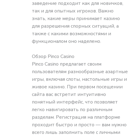
заведение подходит как для новичков,
так и для опытных игроков. Важно
знать, какие меры принимает казино
для разрешения спорных ситуаций, а
также с какими возможностями и
функционалом оно наделено.
Обзор Pinco Casino
Pinco Casino предлагает своим
пользователям разнообразные азартные
игры, включая слоты, настольные игры и
живое казино. При первом посещении
сайта вас встретит интуитивно
понятный интерфейс, что позволяет
легко навигировать по различным
разделам. Регистрация на платформе
проходит быстро и просто — вам нужно
всего лишь заполнить поле с личными