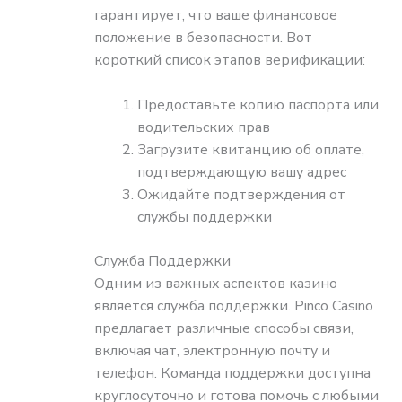
гарантирует, что ваше финансовое
положение в безопасности. Вот
короткий список этапов верификации:
Предоставьте копию паспорта или
водительских прав
Загрузите квитанцию об оплате,
подтверждающую вашу адрес
Ожидайте подтверждения от
службы поддержки
Служба Поддержки
Одним из важных аспектов казино
является служба поддержки. Pinco Casino
предлагает различные способы связи,
включая чат, электронную почту и
телефон. Команда поддержки доступна
круглосуточно и готова помочь с любыми