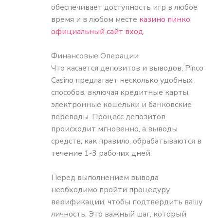
обеспечивает доступность игр в любое
время и в любом месте
казино пинко
официальный сайт вход
.
Финансовые Операции
Что касается депозитов и выводов, Pinco
Casino предлагает несколько удобных
способов, включая кредитные карты,
электронные кошельки и банковские
переводы. Процесс депозитов
происходит мгновенно, а выводы
средств, как правило, обрабатываются в
течение 1-3 рабочих дней.
Перед выполнением вывода
необходимо пройти процедуру
верификации, чтобы подтвердить вашу
личность. Это важный шаг, который