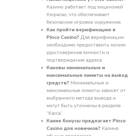
Казино работает под лицензией
Кюрасао, что обеспечивает
безопасное игровое окружение.
Как пройти верификацию в
Pinco Casino?
Для верификации
необходимо предоставить копию
удостоверения личности и
подтверждение адреса.
Каковы минимальные и
максимальные лимиты на вывод
средств?
Минимальные и
максимальные лимиты зависят от
выбранного метода вывода и
могут быть уточнены в разделе
“Касса”.
Какие бонусы предлагает Pinco
Casino для новичков?
Казино
обычно предлагает