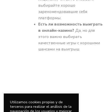
выбирайте хорошо
зарекомендовавшие себя
платформы.
Есть ли возможность выиграть
в онлайн-казино?
Да, но для
этого важно выбирать
качественные игры с хорошими
шансами на выигрыш.
Utilizamos cookies propias y de
terceros para realizar el análisis de la
navegación de los usuarios y mejorar