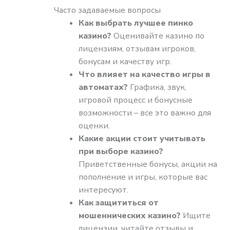
Часто задаваемые вопросы
Как выбрать лучшее пинко
казино?
Оценивайте казино по
лицензиям, отзывам игроков,
бонусам и качеству игр.
Что влияет на качество игры в
автоматах?
Графика, звук,
игровой процесс и бонусные
возможности – все это важно для
оценки.
Какие акции стоит учитывать
при выборе казино?
Приветственные бонусы, акции на
пополнение и игры, которые вас
интересуют.
Как защититься от
мошеннических казино?
Ищите
лицензии, читайте отзывы и