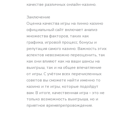
качестве различных онлайн-казино.
Заключение
Оценка качества игры на пинко казино
официальный сайт включает анализ
множества факторов, таких как
графика, игровой процесс, бонусы и
репутация самого казино. Важность этих
аспектов невозможно переоценить, так
как они влияют как на ваши шансы на
выигрыш, так и на общее впечатление
от игры. С учётом всех перечисленных
советов вы сможете найти именно то
казино и те игры, которые подойдут
вам. В итоге, качественная игра – это не
только возможность выигрыша, но и
приятное времяпрепровождение.