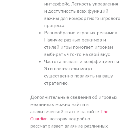
интерфейс. Легкость управления
и доступность всех функций
важны для комфортного игрового
процесса.
Разнообразие игровых режимов.
Наличие разных режимов и
стилей игры помогает игрокам
выбирать что-то на свой вкус.
Частота выплат и коэффициенты.
Эти показатели могут
существенно повлиять на вашу
стратегию.
Дополнительные сведения об игровых
механиках можно найти в
аналитической статье на сайте
The
Guardian
, которая подробно
рассматривает влияние различных