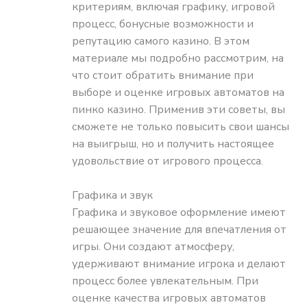
критериям, включая графику, игровой
процесс, бонусные возможности и
репутацию самого казино. В этом
материале мы подробно рассмотрим, на
что стоит обратить внимание при
выборе и оценке игровых автоматов на
пинко казино. Применив эти советы, вы
сможете не только повысить свои шансы
на выигрыш, но и получить настоящее
удовольствие от игрового процесса.
Графика и звук
Графика и звуковое оформление имеют
решающее значение для впечатления от
игры. Они создают атмосферу,
удерживают внимание игрока и делают
процесс более увлекательным. При
оценке качества игровых автоматов