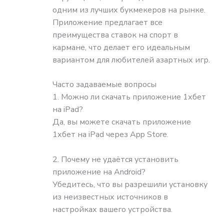
одним из лучших букмекеров на рынке.
Приложение предлагает все
преимущества ставок на спорт в
кармане, что делает его идеальным
вариантом для любителей азартных игр.
Часто задаваемые вопросы
1. Можно ли скачать приложение 1хбет
на iPad?
Да, вы можете скачать приложение
1хбет на iPad через App Store.
2. Почему не удаётся установить
приложение на Android?
Убедитесь, что вы разрешили установку
из неизвестных источников в
настройках вашего устройства.