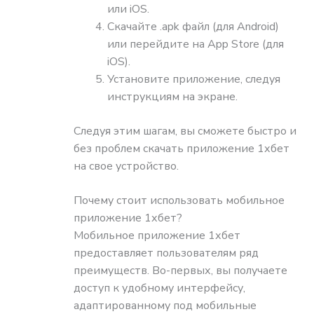
или iOS.
Скачайте .apk файл (для Android)
или перейдите на App Store (для
iOS).
Установите приложение, следуя
инструкциям на экране.
Следуя этим шагам, вы сможете быстро и
без проблем скачать приложение 1хбет
на свое устройство.
Почему стоит использовать мобильное
приложение 1хбет?
Мобильное приложение 1хбет
предоставляет пользователям ряд
преимуществ. Во-первых, вы получаете
доступ к удобному интерфейсу,
адаптированному под мобильные