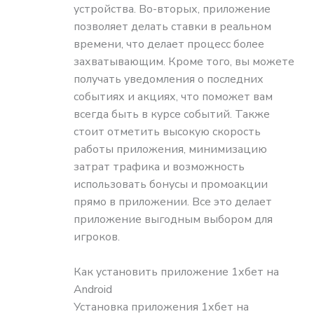
устройства. Во-вторых, приложение
позволяет делать ставки в реальном
времени, что делает процесс более
захватывающим. Кроме того, вы можете
получать уведомления о последних
событиях и акциях, что поможет вам
всегда быть в курсе событий. Также
стоит отметить высокую скорость
работы приложения, минимизацию
затрат трафика и возможность
использовать бонусы и промоакции
прямо в приложении. Все это делает
приложение выгодным выбором для
игроков.
Как установить приложение 1хбет на
Android
Установка приложения 1хбет на