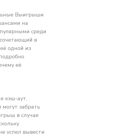
ельные Выигрыши
шансами на
популярными среди
 сочетающий в
её одной из
 подробно
почему её
е кэш-аут.
и могут забрать
грыш в случае
скольку
не успел вывести