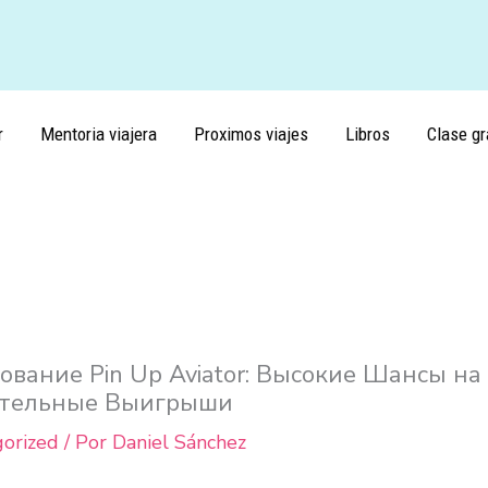
r
Mentoria viajera
Proximos viajes
Libros
Clase gr
ование Pin Up Aviator: Высокие Шансы на
ательные Выигрыши
orized
/ Por
Daniel Sánchez