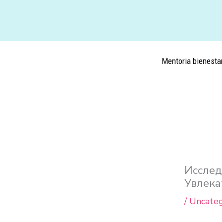
Ir
al
contenido
Mentoria bienesta
Исслед
Увлек
/
Uncateg