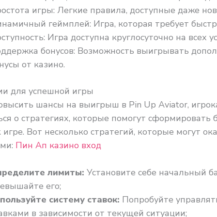
остота игры: Легкие правила, доступные даже нов
намичный геймплей: Игра, которая требует быстр
ступность: Игра доступна круглосуточно на всех у
ддержка бонусов: Возможность выигрывать допо
нусы от казино.
ии для успешной игры
высить шансы на выигрыш в Pin Up Aviator, игрок
ься о стратегиях, которые помогут сформировать 
 игре. Вот несколько стратегий, которые могут ок
ми:
Пин Ап казино вход
ределите лимиты:
Установите себе начальный б
евышайте его;
пользуйте систему ставок:
Попробуйте управлят
авками в зависимости от текущей ситуации;