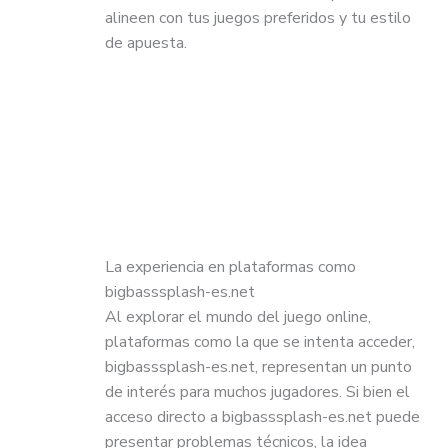
alineen con tus juegos preferidos y tu estilo
de apuesta.
La experiencia en plataformas como
bigbasssplash-es.net
Al explorar el mundo del juego online,
plataformas como la que se intenta acceder,
bigbasssplash-es.net, representan un punto
de interés para muchos jugadores. Si bien el
acceso directo a bigbasssplash-es.net puede
presentar problemas técnicos, la idea