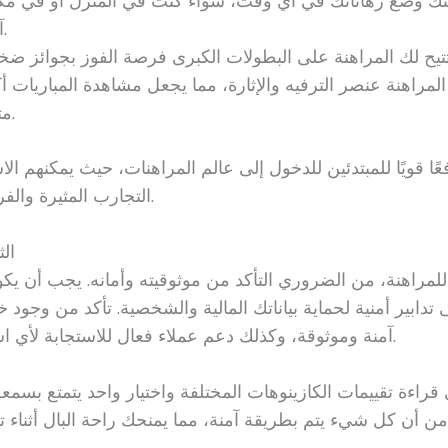
كنك وضع رهاناتك في أي وقت، سواء كنت في المنزل أو في مك
آخر.
 المراهنة عنصر الترفيه والإثارة، مما يجعل مشاهدة المباريات أك
متعة.
فعًا قويًا للمبتدئين للدخول إلى عالم المراهنات، حيث يمكنهم ال
التجارب المثيرة والفرص المالية.
الث
 للمراهنة، من الضروري التأكد من موثوقيته وأمانه. يجب أن يكو
دابير أمنية لحماية بياناتك المالية والشخصية. تأكد من وجود خ
آمنة وموثوقة، وكذلك دعم عملاء فعال للاستجابة لأي استفسارات.
راءة تقييمات الكازينوهات المختلفة واختيار واحد يتمتع بسمع
من أن كل شيء يتم بطريقة آمنة، مما يمنحك راحة البال أثناء 