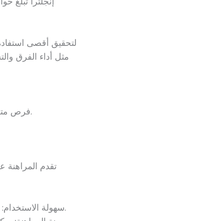
لتحقيق أقصى استفادة م
مثل أداء الفرق والت
فرص متعددة للمراهنة، بما في ذلك الرهانات المباشرة والرهانات المتعددة.
تقدم المراهنة عل
سهولة الاستخدام: تصميمات مواقع الويب الحديثة تجعل التصفح والمراهنة أمرًا سهلاً.