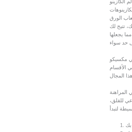
 الكازينو
لكازينوهات
عاب الورق
ك، تتيح لك
ما يجعلها
يكا” في مكسيكو
ي الأقسام
 المراهنة
عي للقلق،