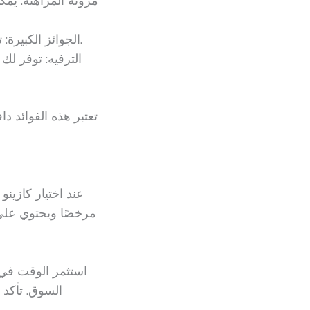
مرونة المراهنة: يم
الجوائز الكبيرة: تتيح لك المراهنة على البطولات الكبرى فرصة الفوز بجوائز ضخمة.
الترفيه: توفر لك
تعتبر هذه الفوائد دا
عند اختيار كازينو
مرخصًا ويحتوي على ت
استثمر الوقت في ق
السوق. تأكد 