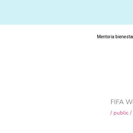
Ir
al
contenido
Mentoria bienesta
/
public
/