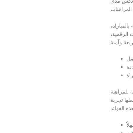
 المكسيك 2.98. هذه الأرقام تعكس مدى
المباراة،
ت الرقمية،
ة للمراهنة
علها تجربة