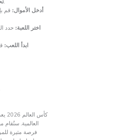
قد يُطلب منك تقديم بعض الوثائق لتأكيد هويتك.
تح
أدخل الأموال:
قم بإ
اختر اللعبة:
حدد الل
ابدأ اللعب:
قم
عروض المكافآت: استغل 
كأس 
فرصة مثيرة للمرا