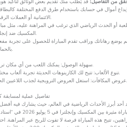
قق من التفاصيل:
يداع أموال في حسابك باستخدام طرق الدفع المختلفة كالبطاق
الائتمانية أو العملات الرقمية.
عبة أو الحدث الرياضي الذي ترغب في المراهنة عليه، مثل مبار
المكسيك ضد إنجلترا.
 بوضع رهاناتك وراقب تقدم المباراة للحصول على تجربة مفع
بالحماس.
سهولة الوصول: يمكنك اللعب من أي مكان تريده.
تنوع الألعاب: تتيح لك الكازينوهات الحديثة تجربة ألعاب مختلفة.
العروض الترويجية لجذب اللاعبين الجدد.
تفاصيل عملية لمسابقة ك
العالم 2026 يعد أحد أبرز الأحداث الرياضية في العالم، حيث يشارك فيه أفض
العالمية. ستُقام مباراة مثيرة بين المكسيك وإن
هنين، تتيح هذه المباراة فرصة لا تفوت للربح عبر المراهنة. اح