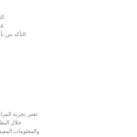
التحقق من التراخيص: تأكد من أن الكازينو يحمل التراخيص المناسبة.
قراءة المراجعات: ارجع إلى آراء اللاعبين الآخرين لتحسين اختياراتك.
التأكد من تأمين البيانات: اختر الكازينوهات التي تستخدم تقنيات تشفير متقدمة.
تعتبر تجربة المرا
خلال البط
والمعلومات المفيد