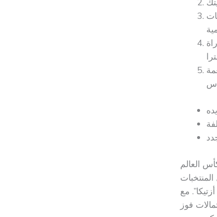
ات
اة
مة
أس العالم
ل المنتخبات
جلترا في 5 يوليو 2026 في “استاد أزتيكا”. مع
تمالات فوز