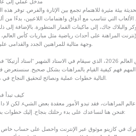
مدخل عملي إلى عالم
حديثة بيئة مثيرة للاهتمام تجمع بين الإثارة والفرص. توفر هذه ا
لعاب التي تتناسب مع أذواق واهتمامات اللاعبين، بدءًا من أل
وكر والبلاك جاك، إلى ماكينات القمار المتطورة. بالإضافة إلى ذل
إنترنت المراهنة على أحداث رياضية مثل مباريات كأس العالم، م
وجهة مثالية للمراهنين الجدد والقدامى على حد سواء.
مع اقتراب كأس العالم 2026، الذي سيقام في الاستاد الشهير “استاد أزت
لمهم فهم كيفية القيام بالمراهنات بشكل صحيح. سنستعرض ف
التالية خطوات عملية ونصائح لتحقيق النجاح في هذا المجال.
كيف تبدأ في
 عالم المراهنات، فقد تبدو الأمور معقدة بعض الشيء. لكن لا دا
فنحن هنا لنساعدك على بدء رحلتك بنجاح. إليك خطوات بسيطة لتبدأ: