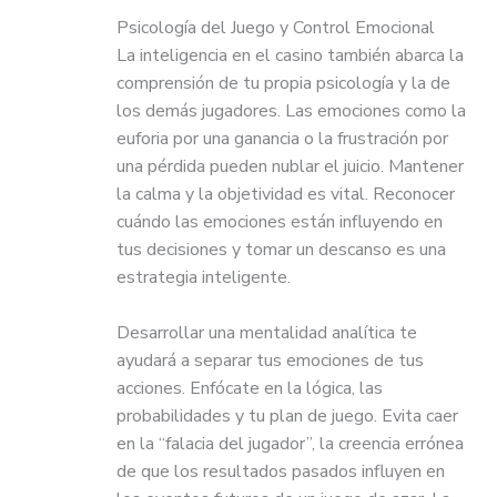
Psicología del Juego y Control Emocional
La inteligencia en el casino también abarca la
comprensión de tu propia psicología y la de
los demás jugadores. Las emociones como la
euforia por una ganancia o la frustración por
una pérdida pueden nublar el juicio. Mantener
la calma y la objetividad es vital. Reconocer
cuándo las emociones están influyendo en
tus decisiones y tomar un descanso es una
estrategia inteligente.
Desarrollar una mentalidad analítica te
ayudará a separar tus emociones de tus
acciones. Enfócate en la lógica, las
probabilidades y tu plan de juego. Evita caer
en la “falacia del jugador”, la creencia errónea
de que los resultados pasados influyen en