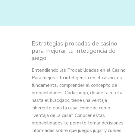
Ir
al
contenido
Estrategias probadas de casino
para mejorar tu inteligencia de
juego
Entendiendo las Probabilidades en el Casino
Para mejorar tu inteligencia en el casino, es
fundamental comprender el concepto de
probabilidades. Cada juego, desde la ruleta
hasta el blackjack, tiene una ventaja
inherente para la casa, conocida como
“ventaja de la casa”. Conocer estas
probabilidades te permite tomar decisiones
informadas sobre qué juegos jugar y cuáles