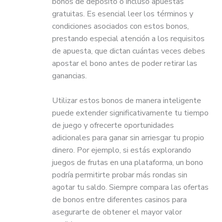
bonos de depósito o incluso apuestas
gratuitas. Es esencial leer los términos y
condiciones asociados con estos bonos,
prestando especial atención a los requisitos
de apuesta, que dictan cuántas veces debes
apostar el bono antes de poder retirar las
ganancias.
Utilizar estos bonos de manera inteligente
puede extender significativamente tu tiempo
de juego y ofrecerte oportunidades
adicionales para ganar sin arriesgar tu propio
dinero. Por ejemplo, si estás explorando
juegos de frutas en una plataforma, un bono
podría permitirte probar más rondas sin
agotar tu saldo. Siempre compara las ofertas
de bonos entre diferentes casinos para
asegurarte de obtener el mayor valor