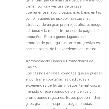
ganancias que cambian la vida, pero a menudo
vienen con una ventaja de la casa
ligeramente mayor y pagos más bajos en las
combinaciones no jackpot. Evalúa si el
atractivo de un gran premio justifica el riesgo
adicional y la menor frecuencia de pagos más
pequeños. Para algunos jugadores, la
emoción de perseguir un bote progresivo es
parte integral de la experiencia del casino.
Aprovechando Bonos y Promociones de
Casino
Los casinos en línea, como los que se pueden
encontrar en plataformas dedicadas a
experiencias de frutas y juegos temáticos, a
menudo ofrecen bonos de bienvenida y
promociones regulares. Estos pueden incluir
giros gratis en máquinas tragamonedas,