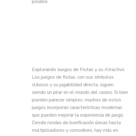
posible.
Explorando Juegos de Frutas y su Atractivo
Los juegos de frutas, con sus símbolos
clásicos y su jugabilidad directa, siguen
siendo un pilar en el mundo del casino. Si bien
pueden parecer simples, muchos de estos
juegos incorporan características modernas
que pueden mejorar la experiencia de juego.
Desde rondas de bonificación únicas hasta
multiplicadores y comodines, hay más en