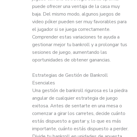
puede ofrecer una ventaja de la casa muy
baja. Del mismo modo, algunos juegos de
video póker pueden ser muy favorables para
el jugador si se juega correctamente.
Comprender estas variaciones te ayuda a
gestionar mejor tu bankroll y a prolongar tus
sesiones de juego, aumentando las
oportunidades de obtener ganancias.
Estrategias de Gestión de Bankroll
Esenciales
Una gestión de bankroll rigurosa es la piedra
angular de cualquier estrategia de juego
exitosa. Antes de sentarte en una mesa o
comenzar a girar los carretes, decide cuánto
estás dispuesto a gastar y, lo que es más
importante, cuánto estás dispuesto a perder.
Divide tu bankroll en unidades de apuesta