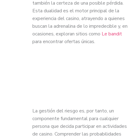
también la certeza de una posible pérdida.
Esta dualidad es el motor principal de la
experiencia del casino, atrayendo a quienes
buscan la adrenalina de lo impredecible y, en
ocasiones, exploran sitios como
Le bandit
para encontrar ofertas únicas.
La gestión del riesgo es, por tanto, un
componente fundamental para cualquier
persona que decida participar en actividades
de casino. Comprender las probabilidades