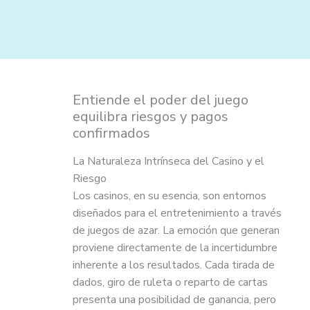
Ir
al
contenido
Entiende el poder del juego
equilibra riesgos y pagos
confirmados
La Naturaleza Intrínseca del Casino y el
Riesgo
Los casinos, en su esencia, son entornos
diseñados para el entretenimiento a través
de juegos de azar. La emoción que generan
proviene directamente de la incertidumbre
inherente a los resultados. Cada tirada de
dados, giro de ruleta o reparto de cartas
presenta una posibilidad de ganancia, pero