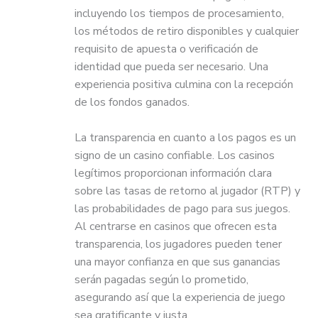
incluyendo los tiempos de procesamiento,
los métodos de retiro disponibles y cualquier
requisito de apuesta o verificación de
identidad que pueda ser necesario. Una
experiencia positiva culmina con la recepción
de los fondos ganados.
La transparencia en cuanto a los pagos es un
signo de un casino confiable. Los casinos
legítimos proporcionan información clara
sobre las tasas de retorno al jugador (RTP) y
las probabilidades de pago para sus juegos.
Al centrarse en casinos que ofrecen esta
transparencia, los jugadores pueden tener
una mayor confianza en que sus ganancias
serán pagadas según lo prometido,
asegurando así que la experiencia de juego
sea gratificante y justa.