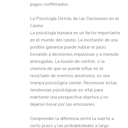
pagos confirmados.
La Psicología Detrás de las Decisiones en el
Casino
La psicología humana es un factor importante
en el mundo del casino. La excitación de una
posible ganancia puede nublar el juicio,
llevando a decisiones impulsivas y a menudo
arriesgadas. La ilusión de control, o la
creencia de que se puede influir en el
resultado de eventos aleatorios, es una
trampa psicológica común. Reconocer estas
tendencias psicológicas es vital para
mantener una perspectiva objetiva y no
dejarse llevar por las emociones.
Comprender la diferencia entre la suerte a
corto plazo y las probabilidades a largo