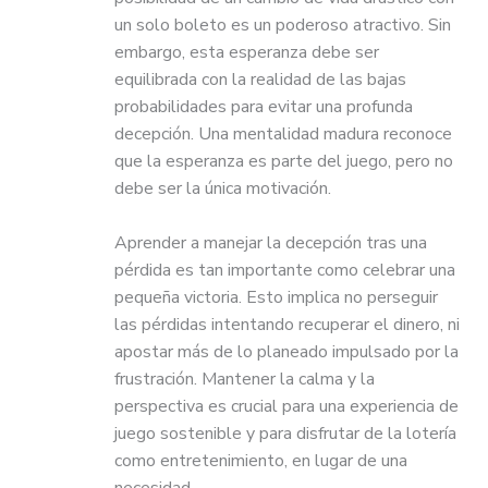
un solo boleto es un poderoso atractivo. Sin
embargo, esta esperanza debe ser
equilibrada con la realidad de las bajas
probabilidades para evitar una profunda
decepción. Una mentalidad madura reconoce
que la esperanza es parte del juego, pero no
debe ser la única motivación.
Aprender a manejar la decepción tras una
pérdida es tan importante como celebrar una
pequeña victoria. Esto implica no perseguir
las pérdidas intentando recuperar el dinero, ni
apostar más de lo planeado impulsado por la
frustración. Mantener la calma y la
perspectiva es crucial para una experiencia de
juego sostenible y para disfrutar de la lotería
como entretenimiento, en lugar de una
necesidad.