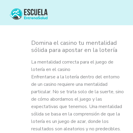
Ir
al
contenido
Domina el casino tu mentalidad
sólida para apostar en la lotería
La mentalidad correcta para el juego de
lotería en el casino
Enfrentarse a la lotería dentro del entorno
de un casino requiere una mentalidad
particular. No se trata solo de la suerte, sino
de cómo abordamos el juego y las
expectativas que tenemos. Una mentalidad
sólida se basa en la comprensión de que la
lotería es un juego de azar, donde los
resultados son aleatorios y no predecibles.