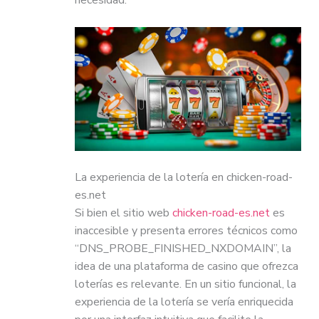
La experiencia de la lotería en chicken-road-
es.net
Si bien el sitio web
chicken-road-es.net
es
inaccesible y presenta errores técnicos como
“DNS_PROBE_FINISHED_NXDOMAIN”, la
idea de una plataforma de casino que ofrezca
loterías es relevante. En un sitio funcional, la
experiencia de la lotería se vería enriquecida