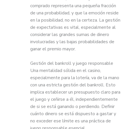
comprado representa una pequeña fracción
de una probabilidad, y que la emoción reside
en la posibilidad, no en la certeza. La gestión
de expectativas es vital, especialmente al
considerar las grandes sumas de dinero
involucradas y las bajas probabilidades de
ganar el premio mayor.
Gestión del bankroll y juego responsable
Una mentalidad sólida en el casino,
especialmente para la lotería, va de la mano
con una estricta gestión del bankroll. Esto
implica establecer un presupuesto claro para
el juego y ceñirse a él, independientemente
de si se está ganando o perdiendo. Definir
cuánto dinero se está dispuesto a gastar y
no exceder ese límite es una práctica de
juego responsable esencial.