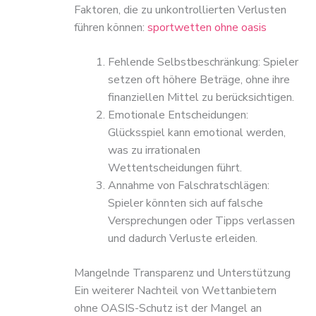
Faktoren, die zu unkontrollierten Verlusten
führen können:
sportwetten ohne oasis
Fehlende Selbstbeschränkung: Spieler
setzen oft höhere Beträge, ohne ihre
finanziellen Mittel zu berücksichtigen.
Emotionale Entscheidungen:
Glücksspiel kann emotional werden,
was zu irrationalen
Wettentscheidungen führt.
Annahme von Falschratschlägen:
Spieler könnten sich auf falsche
Versprechungen oder Tipps verlassen
und dadurch Verluste erleiden.
Mangelnde Transparenz und Unterstützung
Ein weiterer Nachteil von Wettanbietern
ohne OASIS-Schutz ist der Mangel an