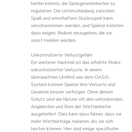
helfen könnte, die Spielgewohnheiten zu
regulieren. Die Unterscheidung zwischen
Spaß und ernsthaftem Glücksspiel kann
verschwommen werden, und Spieler könnten
dazu neigen, Risiken einzugehen, die sie
sonst meiden würden.
Unkontrollierte Verlustgefahr
Ein weiterer Nachteil ist das erhöhte Risiko
unkontrollierter Verluste. In einem
überwachten Umfeld wie dem OASIS-
System können Spieler ihre Verluste und
Gewinne besser verfolgen. Ohne diesen
Schutz sind die Nutzer oft den verlockenden
Angeboten und Boni der Wettanbieter
ausgeliefert. Dies kann dazu führen, dass sie
mehr Wettbeträge riskieren, als sie sich
leisten können. Hier sind einige spezifische