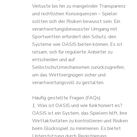
Verluste bis hin zu mangelnder Transparenz
und rechtlichen Konsequenzen – Spieler
sollten sich der Risiken bewusst sein. Ein
verantwortungsbewusster Umgang mit
Sportwetten erfordert den Schutz, den
Systeme wie OASIS bieten können. Es ist
ratsam, sich für regulierte Anbieter zu
entscheiden und auf
Selbstschutzmechanismen zurückzugreifen,
um das Wettvergnügen sicher und
verantwortungsvoll zu gestalten.
Häufig gestellte Fragen (FAQs)
1. Was ist OASIS und wie funktioniert es?
OASIS ist ein System, das Spielern hilft, ihre
Wettaktivitäten zu kontrollieren und Risiken
beim Glücksspiel zu minimieren. Es bietet
Unterstützung durch Registrierung,