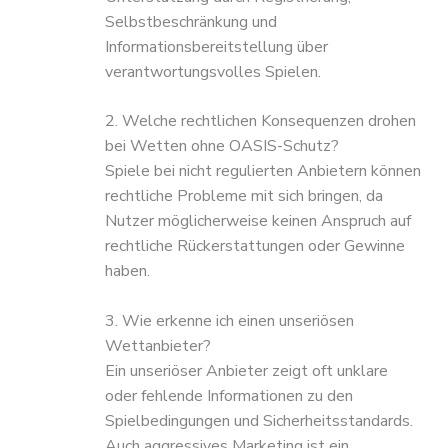
Selbstbeschränkung und
Informationsbereitstellung über
verantwortungsvolles Spielen.
2. Welche rechtlichen Konsequenzen drohen
bei Wetten ohne OASIS-Schutz?
Spiele bei nicht regulierten Anbietern können
rechtliche Probleme mit sich bringen, da
Nutzer möglicherweise keinen Anspruch auf
rechtliche Rückerstattungen oder Gewinne
haben.
3. Wie erkenne ich einen unseriösen
Wettanbieter?
Ein unseriöser Anbieter zeigt oft unklare
oder fehlende Informationen zu den
Spielbedingungen und Sicherheitsstandards.
Auch aggressives Marketing ist ein