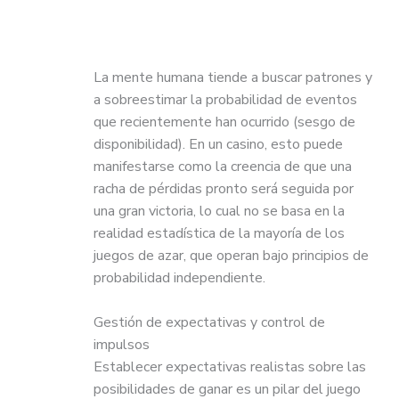
La mente humana tiende a buscar patrones y
a sobreestimar la probabilidad de eventos
que recientemente han ocurrido (sesgo de
disponibilidad). En un casino, esto puede
manifestarse como la creencia de que una
racha de pérdidas pronto será seguida por
una gran victoria, lo cual no se basa en la
realidad estadística de la mayoría de los
juegos de azar, que operan bajo principios de
probabilidad independiente.
Gestión de expectativas y control de
impulsos
Establecer expectativas realistas sobre las
posibilidades de ganar es un pilar del juego