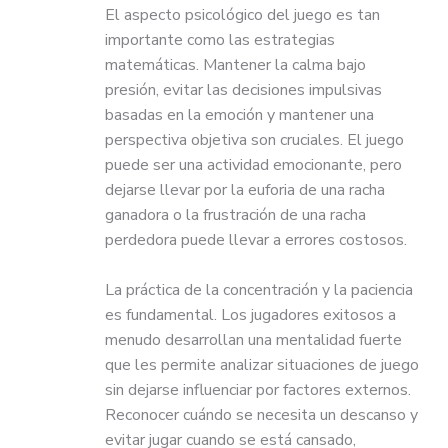
El aspecto psicológico del juego es tan
importante como las estrategias
matemáticas. Mantener la calma bajo
presión, evitar las decisiones impulsivas
basadas en la emoción y mantener una
perspectiva objetiva son cruciales. El juego
puede ser una actividad emocionante, pero
dejarse llevar por la euforia de una racha
ganadora o la frustración de una racha
perdedora puede llevar a errores costosos.
La práctica de la concentración y la paciencia
es fundamental. Los jugadores exitosos a
menudo desarrollan una mentalidad fuerte
que les permite analizar situaciones de juego
sin dejarse influenciar por factores externos.
Reconocer cuándo se necesita un descanso y
evitar jugar cuando se está cansado,