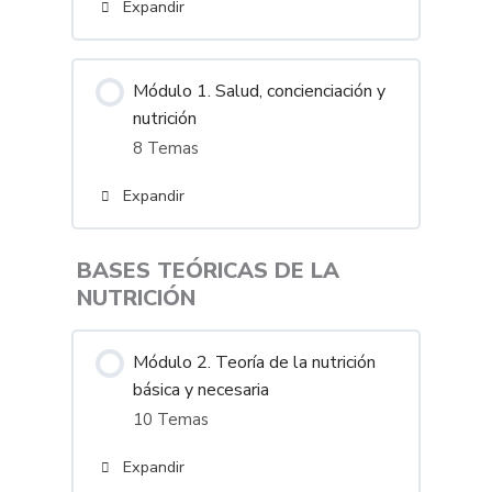
Expandir
Contenido
Módulo 1. Salud, concienciación y
0% Completado
0/1 Pasos
nutrición
Empieza por aquí
8 Temas
Expandir
Contenido
BASES TEÓRICAS DE LA
0% Completado
0/8 Pasos
NUTRICIÓN
Con la salud no se juega
Módulo 2. Teoría de la nutrición
básica y necesaria
La importancia de tomar
10 Temas
conciencia para mejorar tu
nutrición
Expandir