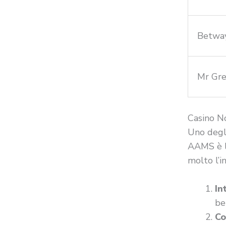
Betwa
Mr Gr
Casino N
Uno degli
AAMS è l’
molto l’i
In
be
Co