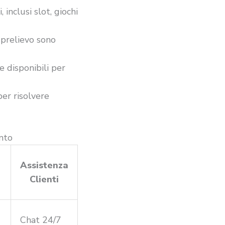
 inclusi slot, giochi
 prelievo sono
e disponibili per
er risolvere
nto
Assistenza
Clienti
Chat 24/7