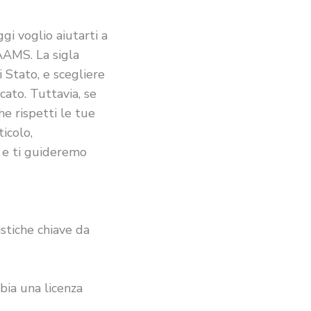
gi voglio aiutarti a
 AAMS. La sigla
 Stato, e scegliere
ato. Tuttavia, se
he rispetti le tue
ticolo,
e e ti guideremo
stiche chiave da
bbia una licenza