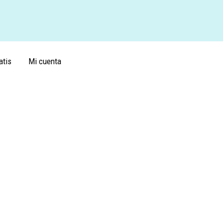
atis
Mi cuenta