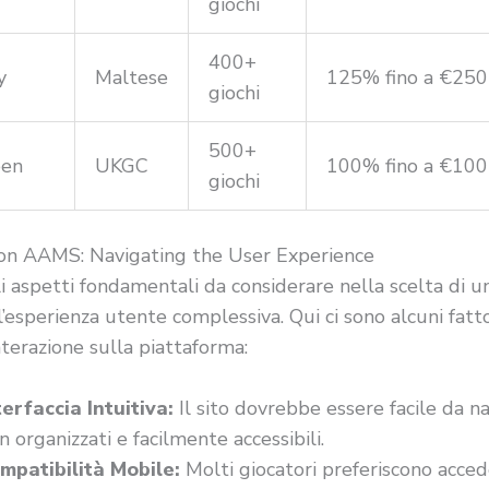
giochi
400+
y
Maltese
125% fino a €250
giochi
500+
een
UKGC
100% fino a €100
giochi
on AAMS: Navigating the User Experience
 aspetti fondamentali da considerare nella scelta di 
esperienza utente complessiva. Qui ci sono alcuni fatto
nterazione sulla piattaforma:
terfaccia Intuitiva:
Il sito dovrebbe essere facile da na
n organizzati e facilmente accessibili.
mpatibilità Mobile:
Molti giocatori preferiscono accede