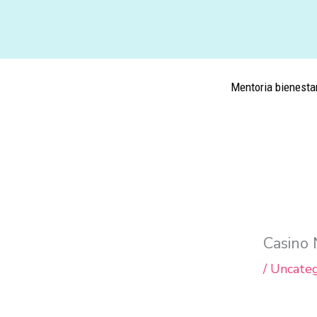
Ir
al
contenido
Mentoria bienesta
Casino 
/
Uncateg