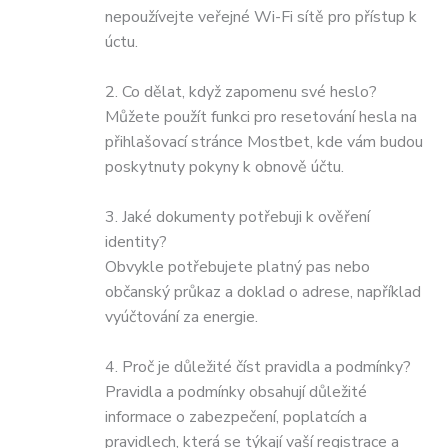
nepoužívejte veřejné Wi-Fi sítě pro přístup k
úctu.
2. Co dělat, když zapomenu své heslo?
Můžete použít funkci pro resetování hesla na
přihlašovací stránce Mostbet, kde vám budou
poskytnuty pokyny k obnově účtu.
3. Jaké dokumenty potřebuji k ověření
identity?
Obvykle potřebujete platný pas nebo
občanský průkaz a doklad o adrese, například
vyúčtování za energie.
4. Proč je důležité číst pravidla a podmínky?
Pravidla a podmínky obsahují důležité
informace o zabezpečení, poplatcích a
pravidlech, která se týkají vaší registrace a