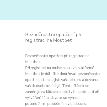
Ir
al
contenido
Bezpečnostní opatření při
registraci na Mostbet
Bezpečnostní opatření při registraci na
Mostbet
Při registraci na online sázkové platformě
Mostbet je důležité dodržovat bezpečnostní
opatření, která zajistí vaši ochranu a ochranu
vašich osobních údajů. Tento článek se
zaměřuje na klíčové aspekty bezpečnosti při
vytváření účtu, abyste se vyhnuli
potenciálním problémům v budoucnu.