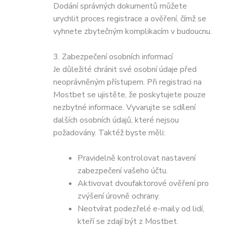
Dodání správných dokumentů můžete
urychlit proces registrace a ověření, čímž se
vyhnete zbytečným komplikacím v budoucnu.
3. Zabezpečení osobních informací
Je důležité chránit své osobní údaje před
neoprávněným přístupem. Při registraci na
Mostbet se ujistěte, že poskytujete pouze
nezbytné informace. Vyvarujte se sdílení
dalších osobních údajů, které nejsou
požadovány. Taktéž byste měli:
Pravidelně kontrolovat nastavení
zabezpečení vašeho účtu.
Aktivovat dvoufaktorové ověření pro
zvýšení úrovně ochrany.
Neotvírat podezřelé e-maily od lidí,
kteří se zdají být z Mostbet.