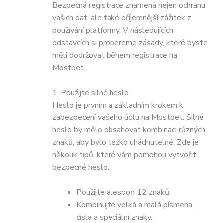
Bezpečná registrace znamená nejen ochranu
vašich dat, ale také příjemnější zážitek z
používání platformy. V následujících
odstavcích si probereme zásady, které byste
měli dodržovat během registrace na
Mostbet.
1. Použijte silné heslo
Heslo je prvním a základním krokem k
zabezpečení vašeho účtu na Mostbet. Silné
heslo by mělo obsahovat kombinaci různých
znaků, aby bylo těžko uhádnutelné. Zde je
několik tipů, které vám pomohou vytvořit
bezpečné heslo:
Použijte alespoň 12 znaků.
Kombinujte velká a malá písmena,
čísla a speciální znaky.