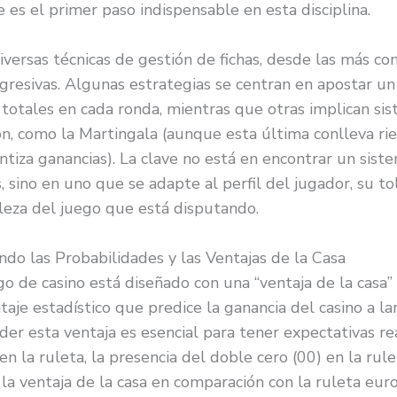
 es el primer paso indispensable en esta disciplina.
iversas técnicas de gestión de fichas, desde las más c
gresivas. Algunas estrategias se centran en apostar un 
s totales en cada ronda, mientras que otras implican si
n, como la Martingala (aunque esta última conlleva ries
ntiza ganancias). La clave no está en encontrar un sist
, sino en uno que se adapte al perfil del jugador, su tol
leza del juego que está disputando.
do las Probabilidades y las Ventajas de la Casa
o de casino está diseñado con una “ventaja de la casa”
taje estadístico que predice la ganancia del casino a la
r esta ventaja es esencial para tener expectativas rea
en la ruleta, la presencia del doble cero (00) en la rul
a ventaja de la casa en comparación con la ruleta eur