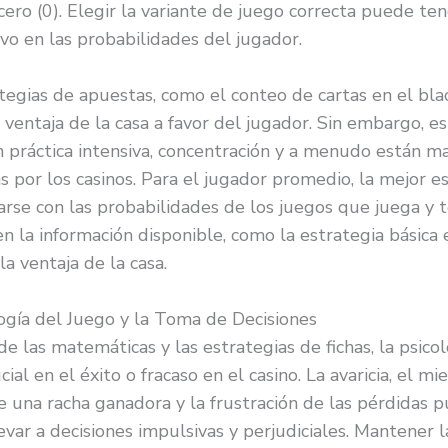
cero (0). Elegir la variante de juego correcta puede te
tivo en las probabilidades del jugador.
tegias de apuestas, como el conteo de cartas en el bla
a ventaja de la casa a favor del jugador. Sin embargo, es
 práctica intensiva, concentración y a menudo están ma
s por los casinos. Para el jugador promedio, la mejor e
zarse con las probabilidades de los juegos que juega y 
n la información disponible, como la estrategia básica 
la ventaja de la casa.
ogía del Juego y la Toma de Decisiones
de las matemáticas y las estrategias de fichas, la psico
cial en el éxito o fracaso en el casino. La avaricia, el mi
e una racha ganadora y la frustración de las pérdidas 
llevar a decisiones impulsivas y perjudiciales. Mantener l