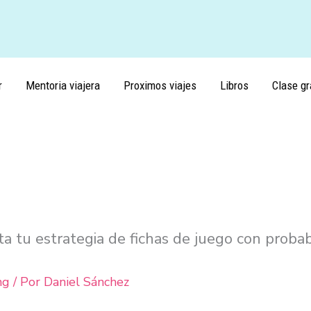
r
Mentoria viajera
Proximos viajes
Libros
Clase gr
 tu estrategia de fichas de juego con probab
s
ng
/ Por
Daniel Sánchez