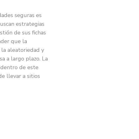
idades seguras es
uscan estrategias
stión de sus fichas
nder que la
la aleatoriedad y
a a largo plazo. La
 dentro de este
e llevar a sitios