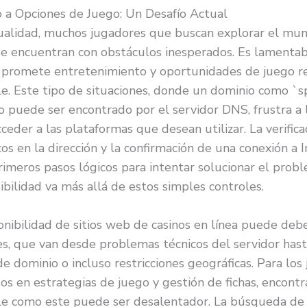
o a Opciones de Juego: Un Desafío Actual
tualidad, muchos jugadores que buscan explorar el mun
se encuentran con obstáculos inesperados. Es lamentab
promete entretenimiento y oportunidades de juego re
le. Este tipo de situaciones, donde un dominio como `s
o puede ser encontrado por el servidor DNS, frustra a l
ceder a las plataformas que desean utilizar. La verifica
cos en la dirección y la confirmación de una conexión a 
rimeros pasos lógicos para intentar solucionar el prob
sibilidad va más allá de estos simples controles.
onibilidad de sitios web de casinos en línea puede deb
es, que van desde problemas técnicos del servidor has
de dominio o incluso restricciones geográficas. Para los
os en estrategias de juego y gestión de fichas, encontr
ble como este puede ser desalentador. La búsqueda de