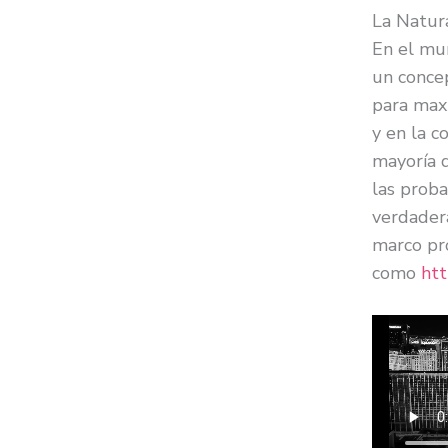
La Natura
En el mun
un conce
para maxi
y en la c
mayoría 
las proba
verdadera
marco pro
como
htt