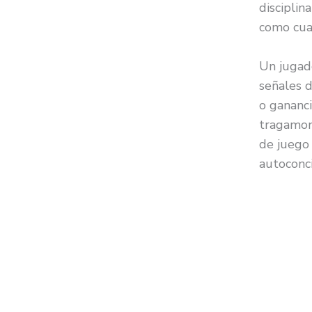
disciplin
como cua
Un jugado
señales d
o gananci
tragamon
de juego 
autoconci