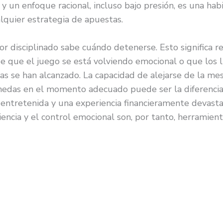
a y un enfoque racional, incluso bajo presión, es una hab
lquier estrategia de apuestas.
r disciplinado sabe cuándo detenerse. Esto significa r
e que el juego se está volviendo emocional o que los 
as se han alcanzado. La capacidad de alejarse de la me
edas en el momento adecuado puede ser la diferencia
entretenida y una experiencia financieramente devasta
encia y el control emocional son, por tanto, herramient