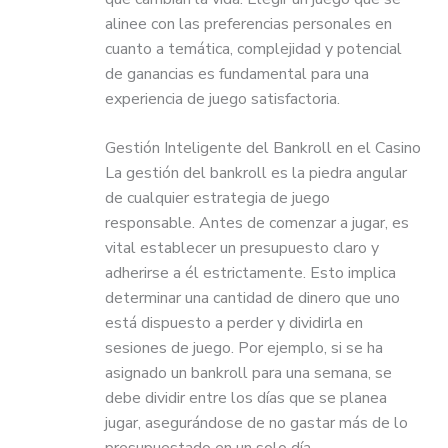
alinee con las preferencias personales en
cuanto a temática, complejidad y potencial
de ganancias es fundamental para una
experiencia de juego satisfactoria.
Gestión Inteligente del Bankroll en el Casino
La gestión del bankroll es la piedra angular
de cualquier estrategia de juego
responsable. Antes de comenzar a jugar, es
vital establecer un presupuesto claro y
adherirse a él estrictamente. Esto implica
determinar una cantidad de dinero que uno
está dispuesto a perder y dividirla en
sesiones de juego. Por ejemplo, si se ha
asignado un bankroll para una semana, se
debe dividir entre los días que se planea
jugar, asegurándose de no gastar más de lo