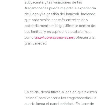
subyacente y las variaciones de las
tragamonedas puede mejorar la experiencia
de juego y la gestión del bankroll, haciendo
que cada sesión sea más entretenida y
potencialmente más gratificante dentro de
sus límites, y es aquí donde plataformas
como
crazytowercasino-es.net
ofrecen una
gran variedad.
Es crucial desmitificar la idea de que existen
“trucos” para vencer a las tragamonedas. La
suerte juega el papel principal. En lugar de